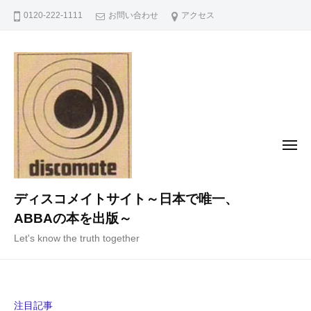
コ
0120-222-1111
お問い合わせ
アクセス
ン
テ
ン
ツ
へ
ス
キ
メ
ニ
ッ
ュ
ー
プ
ディスコメイトサイト～日本で唯一、
ABBAの本を出版～
Let's know the truth together
注目記事