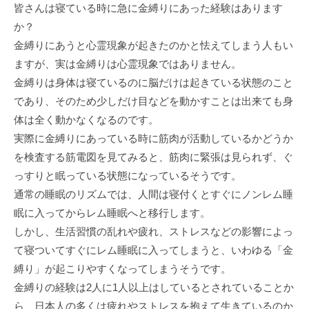
皆さんは寝ている時に急に金縛りにあった経験はあります
か？
金縛りにあうと心霊現象が起きたのかと怯えてしまう人もい
ますが、実は金縛りは心霊現象ではありません。
金縛りは身体は寝ているのに脳だけは起きている状態のこと
であり、そのため少しだけ目などを動かすことは出来ても身
体は全く動かなくなるのです。
実際に金縛りにあっている時に筋肉が活動しているかどうか
を検査する筋電図を見てみると、筋肉に緊張は見られず、ぐ
っすりと眠っている状態になっているそうです。
通常の睡眠のリズムでは、人間は寝付くとすぐにノンレム睡
眠に入ってからレム睡眠へと移行します。
しかし、生活習慣の乱れや疲れ、ストレスなどの影響によっ
て寝ついてすぐにレム睡眠に入ってしまうと、いわゆる「金
縛り」が起こりやすくなってしまうそうです。
金縛りの経験は2人に1人以上はしているとされていることか
ら、日本人の多くは疲れやストレスを抱えて生きているのか