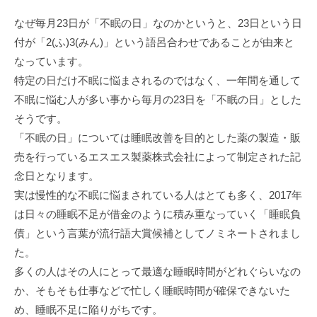
なぜ毎月23日が「不眠の日」なのかというと、23日という日
付が「2(ふ)3(みん)」という語呂合わせであることが由来と
なっています。
特定の日だけ不眠に悩まされるのではなく、一年間を通して
不眠に悩む人が多い事から毎月の23日を「不眠の日」とした
そうです。
「不眠の日」については睡眠改善を目的とした薬の製造・販
売を行っているエスエス製薬株式会社によって制定された記
念日となります。
実は慢性的な不眠に悩まされている人はとても多く、2017年
は日々の睡眠不足が借金のように積み重なっていく「睡眠負
債」という言葉が流行語大賞候補としてノミネートされまし
た。
多くの人はその人にとって最適な睡眠時間がどれぐらいなの
か、そもそも仕事などで忙しく睡眠時間が確保できないた
め、睡眠不足に陥りがちです。