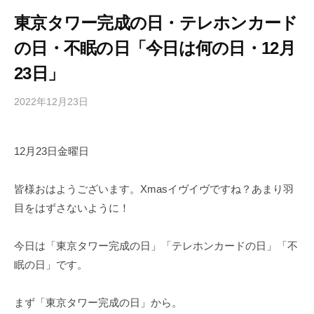
東京タワー完成の日・テレホンカード
の日・不眠の日「今日は何の日・12月
23日」
2022年12月23日
b
/
y
0
h
件
12月23日金曜日
i
の
g
コ
a
メ
皆様おはようございます。Xmasイヴイヴですね？あまり羽
s
ン
目をはずさないように！
h
ト
i
今日は「東京タワー完成の日」「テレホンカードの日」「不
y
眠の日」です。
a
m
まず「東京タワー完成の日」から。
a