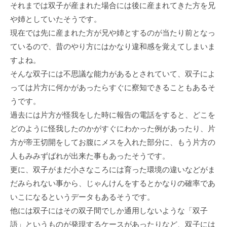
それまでは双子が産まれた場合には後に産まれてきた方を兄
や姉としていたそうです。
現在では先に産まれた方が兄や姉とするのが当たり前となっ
ているので、昔のやり方にはかなり違和感を覚えてしまいま
すよね。
そんな双子には不思議な能力があるとされていて、双子によ
っては片方に何かがあったらすぐに察知できることもあるそ
うです。
過去には片方が怪我をした時に報告の電話をすると、どこを
どのように怪我したのかがすぐにわかった例があったり、片
方が帝王切開をしてお腹にメスを入れた部分に、もう片方の
人もみみずばれが出来た事もあったそうです。
更に、双子がまだ小さなころには育った環境の違いなどがま
だみられない事から、じゃんけんをするとかなりの確率であ
いこになるというデータもあるそうです。
他には双子にはその双子間でしか通用しないような「双子
語」というものが発現するケースがあったりなど、双子には