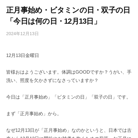
正月事始め・ビタミンの日・双子の日
「今日は何の日・12月13日」
2024年12月13日
b
/
y
0
h
件
12月13日金曜日
i
の
g
コ
a
メ
皆様おはようございます。体調はGOODですか？うがい、手
s
ン
洗い、照度を欠かさずになさっていますか？
h
ト
i
今日は「正月事始め」「ビタミンの日」「双子の日」です。
y
a
まず「正月事始め」から。
m
a
なぜ12月13日が「正月事始め」なのかというと、日本では古