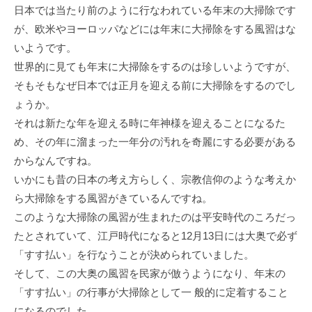
日本では当たり前のように行なわれている年末の大掃除です
が、欧米やヨーロッパなどには年末に大掃除をする風習はな
いようです。
世界的に見ても年末に大掃除をするのは珍しいようですが、
そもそもなぜ日本では正月を迎える前に大掃除をするのでし
ょうか。
それは新たな年を迎える時に年神様を迎えることになるた
め、その年に溜まった一年分の汚れを奇麗にする必要がある
からなんですね。
いかにも昔の日本の考え方らしく、宗教信仰のような考えか
ら大掃除をする風習がきているんですね。
このような大掃除の風習が生まれたのは平安時代のころだっ
たとされていて、江戸時代になると12月13日には大奥で必ず
「すす払い」を行なうことが決められていました。
そして、この大奥の風習を民家が倣うようになり、年末の
「すす払い」の行事が大掃除として一 般的に定着すること
になるのでした。