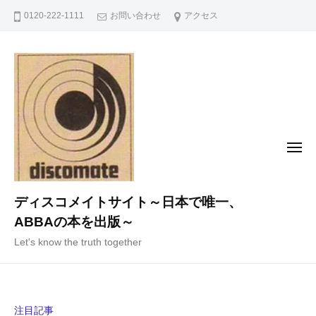
コ
0120-222-1111
お問い合わせ
アクセス
ン
テ
ン
ツ
へ
ス
キ
メ
ニ
ッ
ュ
ー
プ
ディスコメイトサイト～日本で唯一、
ABBAの本を出版～
Let's know the truth together
注目記事