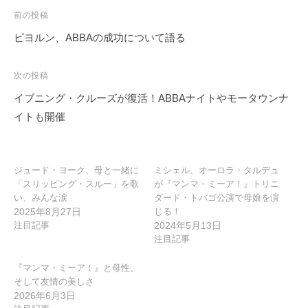
投
前の投稿
稿
ビヨルン、ABBAの成功について語る
ナ
ビ
次の投稿
ゲ
イブニング・クルーズが復活！ABBAナイトやモータウンナ
ー
イトも開催
シ
ョ
ン
ジュード・ヨーク、母と一緒に
ミシェル、オーロラ・タルデュ
「スリッピング・スルー」を歌
が『マンマ・ミーア！』トリニ
い、みんな涙
ダード・トバゴ公演で母娘を演
2025年8月27日
じる！
注目記事
2024年5月13日
注目記事
『マンマ・ミーア！』と母性、
そして友情の美しさ
2026年6月3日