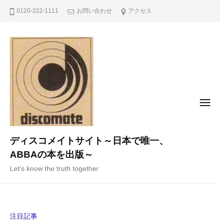
コ
0120-222-1111
お問い合わせ
アクセス
ン
テ
ン
ツ
へ
ス
キ
メ
ニ
ッ
ュ
ー
プ
ディスコメイトサイト～日本で唯一、
ABBAの本を出版～
Let's know the truth together
注目記事