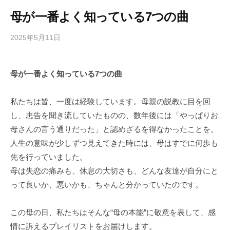
母が一番よく知っている7つの曲
2025年5月11日
b
/
y
0
h
件
母が一番よく知っている7つの曲
i
の
g
コ
a
メ
私たちは皆、一度は経験しています。母親の説教に目を回
s
ン
し、忠告を聞き流していたものの、数年後には「やっぱりお
h
ト
母さんの言う通りだった」と認めざるを得なかったことを。
i
人生の意味が少しずつ見えてきた時には、母はすでに何歩も
y
先を行っていました。
a
母は失恋の痛みも、休息の大切さも、どんな友達が自分にと
m
って良いか、悪いかも、ちゃんと分かっていたのです。
a
この母の日、私たちはそんな“母の本能”に敬意を表して、感
情に訴えるプレイリストをお届けします。