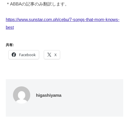
＊ABBAの記事のみ翻訳します。
https://www.sunstar.com.ph/cebu/7-songs-that-mom-knows-
best
共有:
Facebook
X
higashiyama