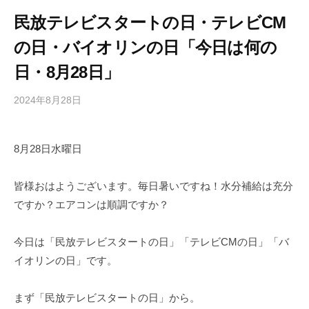
民放テレビスタートの日・テレビCM
の日・バイオリンの日「今日は何の
日・8月28日」
2024年8月28日
b
/
y
0
h
件
8月28日水曜日
i
の
g
コ
a
メ
皆様おはようございます。毎日暑いですね！水分補給は充分
s
ン
ですか？エアコンは順調ですか？
h
ト
i
今日は「民放テレビスタートの日」「テレビCMの日」「バ
y
イオリンの日」です。
a
m
まず「民放テレビスタートの日」から。
a