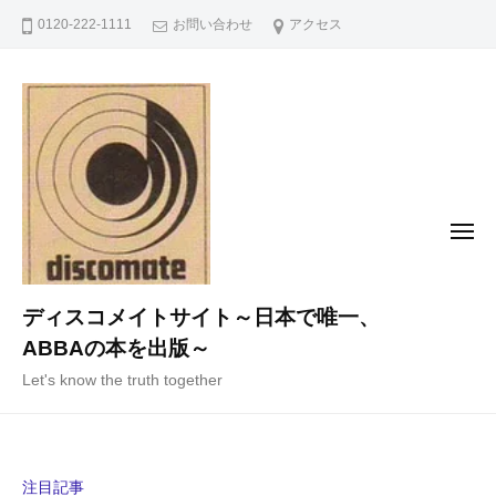
コ
0120-222-1111
お問い合わせ
アクセス
ン
テ
ン
ツ
へ
ス
キ
メ
ニ
ッ
ュ
ー
プ
ディスコメイトサイト～日本で唯一、
ABBAの本を出版～
Let's know the truth together
注目記事