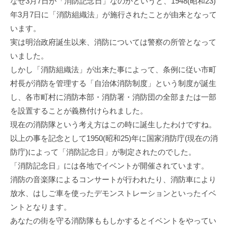
なぜ3月7日が「消防記念日」なのかというと、1948(昭和23)
年3月7日に「消防組織法」が施行されたことが由来となって
います。
実は明治政府誕生以来、消防については警察の所管となって
いました。
しかし「消防組織法」が出来た事によって、条例に従い市町
村長が消防を管理する「自治体消防制度」という制度が誕生
し、各市町村に消防本部・消防署・消防団の全部または一部
を設置することが義務付けられました。
現在の消防隊という考え方はこの時に誕生したわけですね。
以上の事を記念として1950(昭和25)年に国家消防庁(現在の消
防庁)によって「消防記念日」が制定されたのでした。
「消防記念日」には各地でイベントが開催されています。
消防の音楽隊によるコンサートが行われたり、消防車により
放水、はしご車を使ったデモンストレーションといったイベ
ントとなります。
あなたの街を守る消防隊ももしかするとイベントをやってい