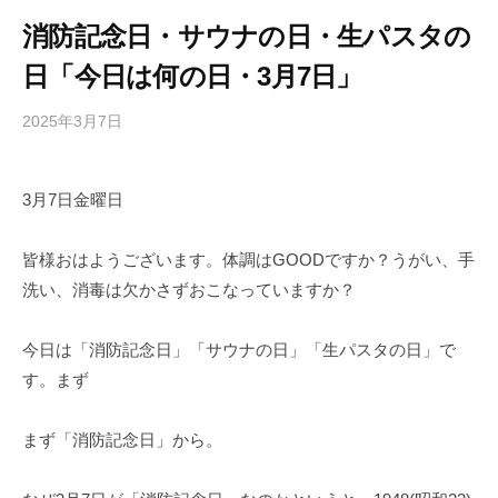
消防記念日・サウナの日・生パスタの
日「今日は何の日・3月7日」
2025年3月7日
b
/
y
0
h
件
3月7日金曜日
i
の
g
コ
a
メ
皆様おはようございます。体調はGOODですか？うがい、手
s
ン
洗い、消毒は欠かさずおこなっていますか？
h
ト
i
今日は「消防記念日」「サウナの日」「生パスタの日」で
y
す。まず
a
m
まず「消防記念日」から。
a