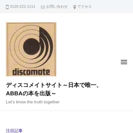
コ
0120-222-1111
お問い合わせ
アクセス
ン
テ
ン
ツ
へ
ス
キ
メ
ニ
ッ
ュ
ー
プ
ディスコメイトサイト～日本で唯一、
ABBAの本を出版～
Let's know the truth together
注目記事