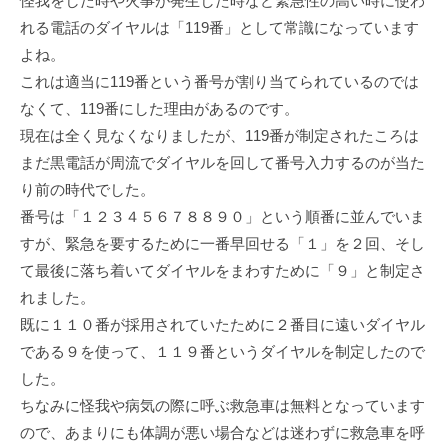
怪我をした時や火事が発生した時など緊急性の高い時に使わ
れる電話のダイヤルは「119番」として常識になっています
よね。
これは適当に119番という番号が割り当てられているのでは
なくて、119番にした理由があるのです。
現在は全く見なくなりましたが、119番が制定されたころは
まだ黒電話が周流でダイヤルを回して番号入力するのが当た
り前の時代でした。
番号は「１２３４５６７８８９０」という順番に並んでいま
すが、緊急を要するために一番早回せる「１」を２回、そし
て最後に落ち着いてダイヤルをまわすために「９」と制定さ
れました。
既に１１０番が採用されていたために２番目に遠いダイヤル
である９を使って、１１９番というダイヤルを制定したので
した。
ちなみに怪我や病気の際に呼ぶ救急車は無料となっています
ので、あまりにも体調が悪い場合などは迷わずに救急車を呼