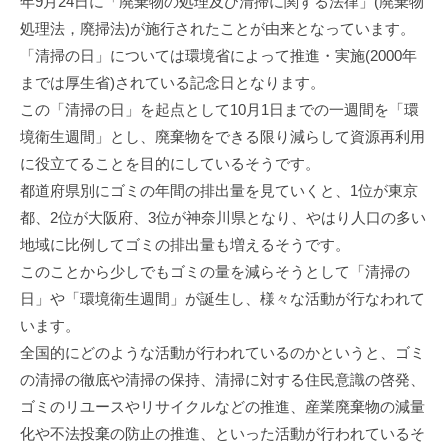
年9月24日に「廃棄物の処理及び清掃に関する法律」(廃棄物
処理法，廃掃法)が施行されたことが由来となっています。
「清掃の日」については環境省によって推進・実施(2000年
までは厚生省)されている記念日となります。
この「清掃の日」を起点として10月1日までの一週間を「環
境衛生週間」とし、廃棄物をできる限り減らして資源再利用
に役立てることを目的にしているそうです。
都道府県別にゴミの年間の排出量を見ていくと、1位が東京
都、2位が大阪府、3位が神奈川県となり、やはり人口の多い
地域に比例してゴミの排出量も増えるそうです。
このことから少しでもゴミの量を減らそうとして「清掃の
日」や「環境衛生週間」が誕生し、様々な活動が行なわれて
います。
全国的にどのような活動が行われているのかというと、ゴミ
の清掃の徹底や清掃の保持、清掃に対する住民意識の啓発、
ゴミのリユースやリサイクルなどの推進、産業廃棄物の減量
化や不法投棄の防止の推進、といった活動が行われているそ