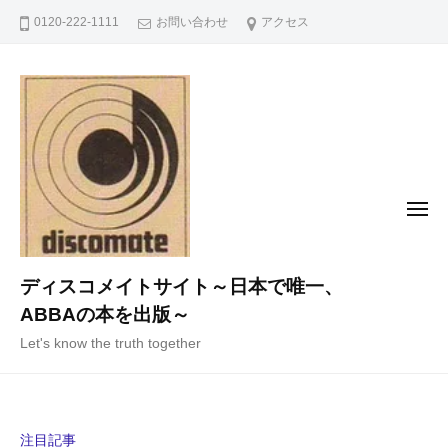
コ
0120-222-1111
お問い合わせ
アクセス
ン
テ
ン
ツ
へ
ス
キ
メ
ニ
ッ
ュ
ー
プ
ディスコメイトサイト～日本で唯一、
ABBAの本を出版～
Let's know the truth together
注目記事