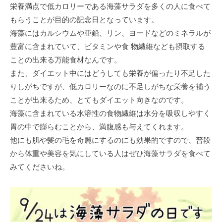
栄養満点で低カロリーである海藻サラダを多くの人に食べて
もらうことが目的の記念日となっています。
海藻にはカルシウムや亜鉛、リン、ヨードなどのミネラルが
豊富に含まれていて、ビタミンや食 物繊維なども摂取する
ことの出来る万能食材なんです。
また、ダイエット中にはどうしても栄養が偏ったり不足した
りしがちですが、低カロリーなのに不足しがちな栄養を補う
ことが出来るため、とてもダイエット向きなのです。
海藻に含まれている水溶性の食物繊維は水分を吸収しやすく
胃の中で膨らむことから、満腹感も与えてくれます。
他にも肌や髪の毛を奇麗にするのにも効果的ですので、普段
から体重や美容を気にしている人はぜひ海藻サラダを食べて
みてくださいね。