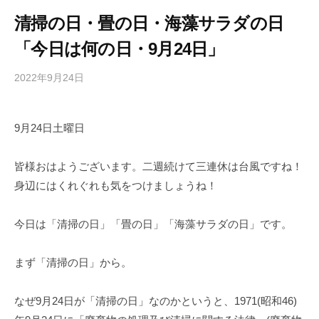
清掃の日・畳の日・海藻サラダの日
「今日は何の日・9月24日」
2022年9月24日
b
/
y
0
h
件
9月24日土曜日
i
の
g
コ
a
メ
皆様おはようございます。二週続けて三連休は台風ですね！
s
ン
身辺にはくれぐれも気をつけましょうね！
h
ト
i
今日は「清掃の日」「畳の日」「海藻サラダの日」です。
y
a
まず「清掃の日」から。
m
a
なぜ9月24日が「清掃の日」なのかというと、1971(昭和46)