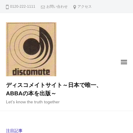
コ
0120-222-1111
お問い合わせ
アクセス
ン
テ
ン
ツ
へ
ス
キ
メ
ニ
ッ
ュ
ー
プ
ディスコメイトサイト～日本で唯一、
ABBAの本を出版～
Let's know the truth together
注目記事