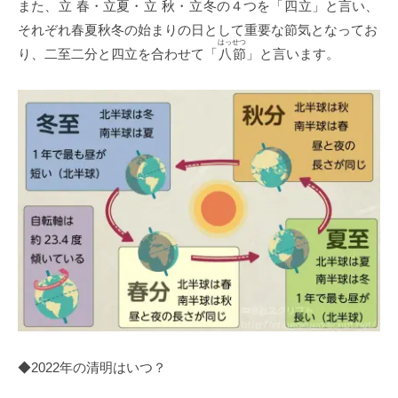
また、
立春
・
立夏
・
立秋
・
立冬
の４つを「
四立
」と言い、
それぞれ春夏秋冬の始まりの日として重要な節気となってお
はっせつ
り、二至二分と四立を合わせて「
八節
」と言います。
◆2022年の清明はいつ？