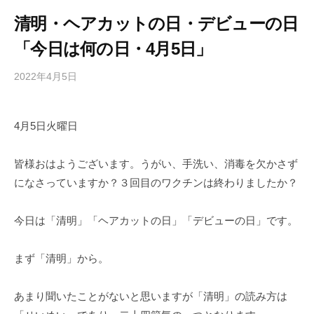
清明・ヘアカットの日・デビューの日
「今日は何の日・4月5日」
2022年4月5日
b
/
y
0
h
件
4月5日火曜日
i
の
g
コ
a
メ
皆様おはようございます。うがい、手洗い、消毒を欠かさず
s
ン
になさっていますか？３回目のワクチンは終わりましたか？
h
ト
i
今日は「清明」「ヘアカットの日」「デビューの日」です。
y
a
まず「清明」から。
m
a
あまり聞いたことがないと思いますが「清明」の読み方は