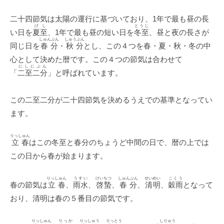
二十四節気は太陽の運行に基づいており、1年で最も昼の長
げし
とうじ
い日を
夏至
、1年で最も昼の短い日を
冬至
、昼と夜の長さが
しゅんぶん
しゅうぶん
同じ日を
春分
・
秋分
とし、この４つを春・夏・秋・冬の中
心として決めた暦です。この４つの節気は合わせて
にしにぶん
「
二至二分
」と呼ばれています。
この二至二分が二十四節気を決めるうえでの基準となってい
ます。
りっしゅん
立春
はこの冬至と春分のちょうど中間の日で、暦の上では
この日から春が始まります。
りっしゅん
うすい
けいちつ
しゅんぶん
せいめい
こくう
春の節気は
立春
、
雨水
、
啓蟄
、
春分
、
清明
、
穀雨
となって
おり、清明は春の５番目の節気です。
りっしゅん
りっか
りっしゅう
りっとう
しりゅう