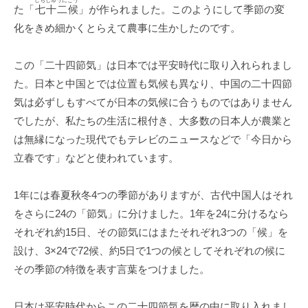
しちじゅうにこう
た「
七十二候
」が作られました。このようにして季節の変
化をきめ細かくとらえて農事に生かしたのです。
この「二十四節気」は日本では平安時代に取り入れられまし
た。日本と中国とでは位置も気候も異なり、中国の二十四節
気は必ずしもすべてが日本の気候に合うものではありません
でしたが、私たちの生活に根付き、大多数の日本人が農業と
は無縁になった現代でもテレビのニュースなどで「今日から
立春です」などと使われています。
1年には春夏秋冬4つの季節がありますが、古代中国人はそれ
をさらに24の「節気」に分けました。1年を24に分けるなら
それぞれ約15日、その節気にはまたそれぞれ3つの「候」を
設け、3×24で72候、約5日で1つの候としてそれぞれの候に
その季節の特徴を表す言葉をつけました。
日本は平安時代からこの二十四節気を暦の中に取り入れまし