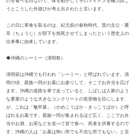
のを食べる日なので、体を動かしてそのマイナスを極力防ご
うとこうした外遊びが考え出されたと言います。
この日に寒食を取るのは、紀元前の春秋時代、晋の文公・重
耳（ちょうじ）が部下を焼死させてしまったという歴史上の
出来事に由来しています。
◆沖縄のシーミー（清明祭）
清明節は沖縄でも行われ「シーミー」と呼ばれています。清
明の頃、親族一同がお墓にお参りして、そこでお弁当を広げ
ます。沖縄の道路を車で走っていると、しばしば人家のよう
な要塞のような大きなコンクリートの造形物を目にします
が、これは「亀甲墓」（かめこうばか・きっこうばか）と呼
ばれるお墓です。親族一同が集まれるほど広く、ここでお弁
当やお酒、お茶などを並べて皆で食べ、死者を供養するので
す。沖縄の人は「お墓は怖い所でも不吉な所でもない」と言