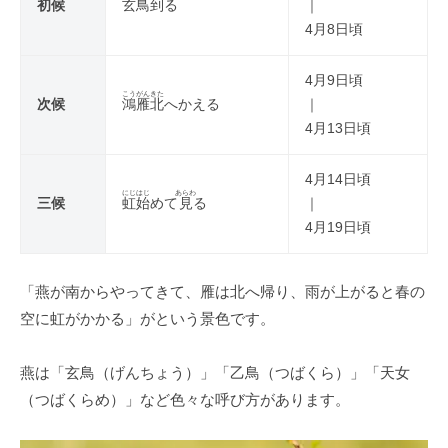
初候
玄鳥
到
る
｜
4月8日頃
4月9日頃
こうがん
きた
次候
鴻雁
北
へかえる
｜
4月13日頃
4月14日頃
にじ
はじ
あらわ
三候
虹
始
めて
見
る
｜
4月19日頃
「燕が南からやってきて、雁は北へ帰り、雨が上がると春の
空に虹がかかる」がという景色です。
燕は「玄鳥（げんちょう）」「乙鳥（つばくら）」「天女
（つばくらめ）」など色々な呼び方があります。