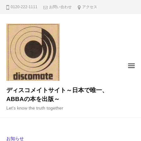
コ
0120-222-1111
お問い合わせ
アクセス
ン
テ
ン
ツ
へ
ス
キ
メ
ニ
ッ
ュ
ー
プ
ディスコメイトサイト～日本で唯一、
ABBAの本を出版～
Let's know the truth together
お知らせ