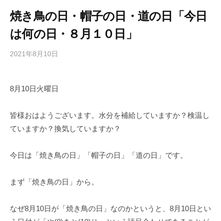
焼き鳥の日・帽子の日・道の日「今日
は何の日・８月１０日」
2021年8月10日
b
/
y
0
h
件
8月10日火曜日
i
の
g
コ
a
メ
皆様おはようございます。水分を補給していますか？検温し
s
ン
ていますか？換気していますか？
h
ト
i
今日は「焼き鳥の日」「帽子の日」「道の日」です。
y
a
まず「焼き鳥の日」から。
m
a
なぜ8月10日が「焼き鳥の日」なのかというと、8月10日とい