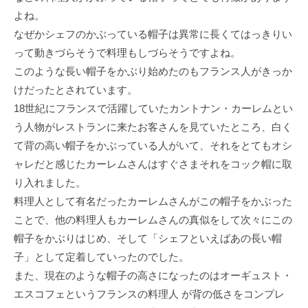
よね。
なぜかシェフのかぶっている帽子は異常に長くてはっきりい
って動きづらそうで料理もしづらそうですよね。
このような長い帽子をかぶり始めたのもフランス人がきっか
けだったとされています。
18世紀にフランスで活躍していたカントナン・カーレムとい
う人物がレストランに来たお客さんを見ていたところ、白く
て背の高い帽子をかぶっている人がいて、それをとてもオシ
ャレだと感じたカーレムさんはすぐさまそれをコック帽に取
り入れました。
料理人として有名だったカーレムさんがこの帽子をかぶった
ことで、他の料理人もカーレムさんの真似をして次々にこの
帽子をかぶりはじめ、そして「シェフといえばあの長い帽
子」として定着していったのでした。
また、現在のような帽子の高さになったのはオーギュスト・
エスコフェというフランスの料理人 が背の低さをコンプレ