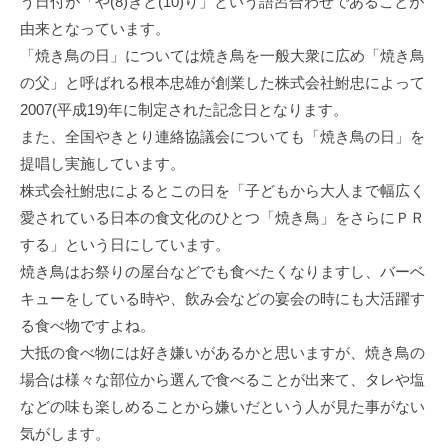
う日付が「や(8)きと(10)り」という語呂合わせであることが
由来となっています。
「焼き鳥の日」については焼き鳥を一般大衆に広め「焼き鳥
の父」と呼ばれる根本忠雄が創業した株式会社鮒忠によって
2007(平成19)年に制定された記念日となります。
また、全国やきとり連絡協議会についても「焼き鳥の日」を
提唱し実施しています。
株式会社鮒忠によるとこの日を「子どもから大人まで幅広く
愛されている日本の食文化のひとつ「焼き鳥」をさらにＰＲ
する」という日にしています。
焼き鳥はお祭りの屋台などでも食べたくなりますし、バーベ
キューをしている時や、飲み会などの宴会の時にも大活躍す
る食べ物ですよね。
大抵の食べ物には好き嫌いがあるかと思いますが、焼き鳥の
場合は様々な部位から選んで食べることが出来て、タレや塩
などの味も楽しめることから嫌いだという人が見た事がない
気がします。