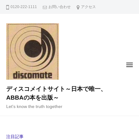
コ
0120-222-1111
お問い合わせ
アクセス
ン
テ
ン
ツ
へ
ス
キ
メ
ニ
ッ
ュ
ー
プ
ディスコメイトサイト～日本で唯一、
ABBAの本を出版～
Let's know the truth together
注目記事