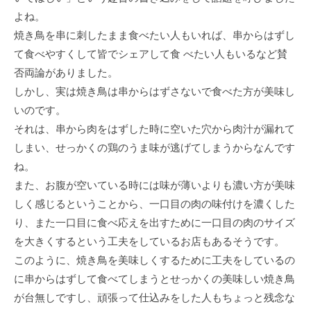
よね。
焼き鳥を串に刺したまま食べたい人もいれば、串からはずし
て食べやすくして皆でシェアして食 べたい人もいるなど賛
否両論がありました。
しかし、実は焼き鳥は串からはずさないで食べた方が美味し
いのです。
それは、串から肉をはずした時に空いた穴から肉汁が漏れて
しまい、せっかくの鶏のうま味が逃げてしまうからなんです
ね。
また、お腹が空いている時には味が薄いよりも濃い方が美味
しく感じるということから、一口目の肉の味付けを濃くした
り、また一口目に食べ応えを出すために一口目の肉のサイズ
を大きくするという工夫をしているお店もあるそうです。
このように、焼き鳥を美味しくするために工夫をしているの
に串からはずして食べてしまうとせっかくの美味しい焼き鳥
が台無しですし、頑張って仕込みをした人もちょっと残念な