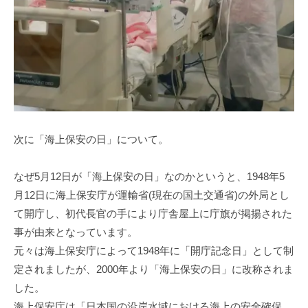
次に「海上保安の日」について。
なぜ5⽉12⽇が「海上保安の⽇」なのかというと、1948年5
⽉12⽇に海上保安庁が運輸省(現在の国⼟交通省)の外局とし
て開庁し、初代⻑官の⼿により庁舎屋上に庁旗が掲揚された
事が由来となっています。
元々は海上保安庁によって1948年に「開庁記念⽇」として制
定されましたが、2000年より「海上保安の⽇」に改称されま
した。
海上保安庁は「⽇本国の沿岸⽔域における海上の安全確保、