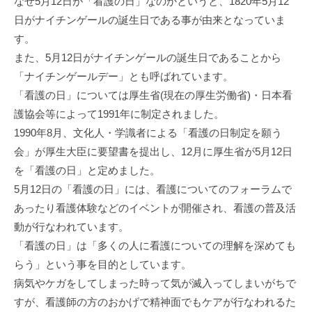
なぜ5⽉12⽇が「看護の⽇」なのかというと、1820年5⽉12
⽇がナイチンゲールの誕⽣⽇である事が由来となっていま
す。
また、5⽉12⽇がナイチンゲールの誕⽣⽇であることから
「ナイチンゲールデー」とも呼ばれています。
「看護の⽇」については厚⽣省(現在の厚⽣労働省)・⽇本看
護協会等によって1991年に制定されました。
1990年8⽉、⽂化⼈・学識者による「看護の⽇制定を願う
会」が厚⽣⼤⾂に要望書を提出し、12⽉に厚⽣省が5⽉12⽇
を「看護の⽇」と定めました。
5⽉12⽇の「看護の⽇」には、看護についてのフォーラムで
あったり看護体験などのイベントが開催され、看護の普及活
動が⾏なわれています。
「看護の⽇」は「多くの⼈に看護についての理解を深めても
らう」という事を⽬的としています。
病気やケガをしてしまった時って気が滅⼊ってしまいがちで
すが、看護師の⽅のおかげで精神⾯でもケアが⾏なわれるた