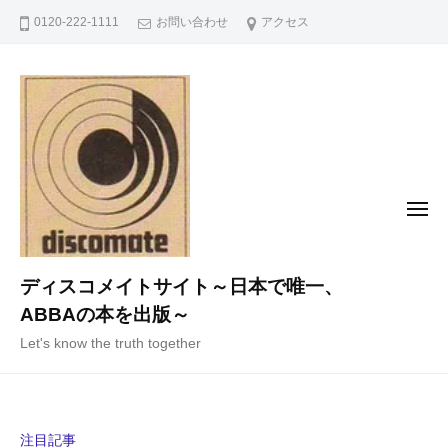
コ
0120-222-1111
お問い合わせ
アクセス
ン
テ
ン
ツ
へ
ス
キ
メ
ニ
ッ
ュ
ー
プ
ディスコメイトサイト～日本で唯一、
ABBAの本を出版～
Let's know the truth together
注目記事