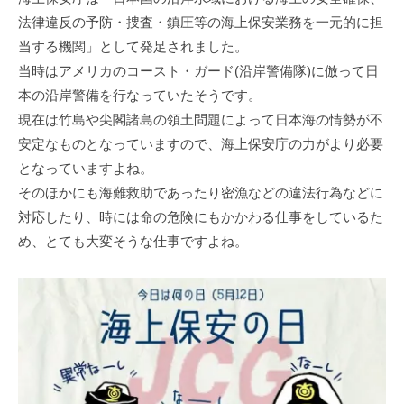
法律違反の予防・捜査・鎮圧等の海上保安業務を⼀元的に担
当する機関」として発⾜されました。
当時はアメリカのコースト・ガード(沿岸警備隊)に倣って⽇
本の沿岸警備を⾏なっていたそうです。
現在は⽵島や尖閣諸島の領⼟問題によって⽇本海の情勢が不
安定なものとなっていますので、海上保安庁の⼒がより必要
となっていますよね。
そのほかにも海難救助であったり密漁などの違法⾏為などに
対応したり、時には命の危険にもかかわる仕事をしているた
め、とても⼤変そうな仕事ですよね。