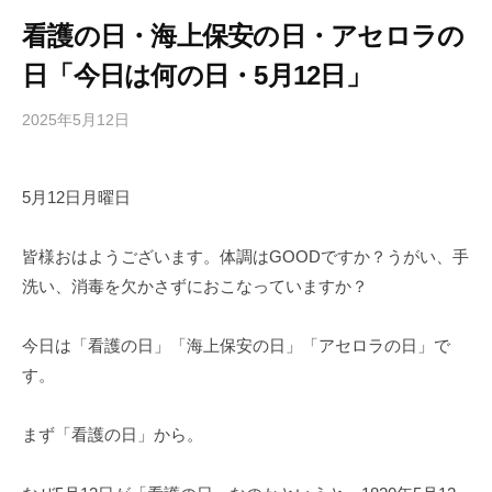
看護の日・海上保安の日・アセロラの
日「今日は何の日・5月12日」
2025年5月12日
b
/
y
0
h
件
5月12日月曜日
i
の
g
コ
a
メ
皆様おはようございます。体調はGOODですか？うがい、手
s
ン
洗い、消毒を欠かさずにおこなっていますか？
h
ト
i
今日は「看護の日」「海上保安の日」「アセロラの日」で
y
す。
a
m
まず「看護の日」から。
a