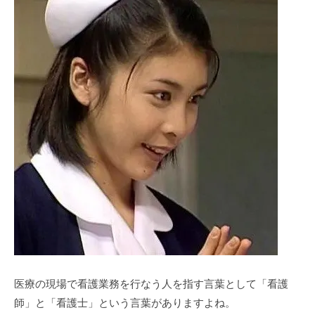
医療の現場で看護業務を⾏なう⼈を指す⾔葉として「看護
師」と「看護⼠」という⾔葉がありますよね。