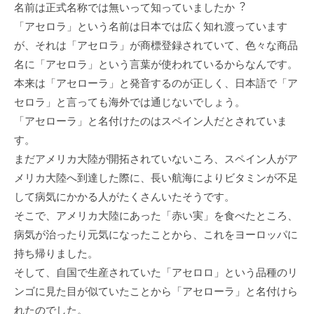
名前は正式名称では無いって知っていましたか︖
「アセロラ」という名前は⽇本では広く知れ渡っています
が、それは「アセロラ」が商標登録されていて、⾊々な商品
名に「アセロラ」という⾔葉が使われているからなんです。
本来は「アセローラ」と発⾳するのが正しく、⽇本語で「ア
セロラ」と⾔っても海外では通じないでしょう。
「アセローラ」と名付けたのはスペイン⼈だとされていま
す。
まだアメリカ⼤陸が開拓されていないころ、スペイン⼈がア
メリカ⼤陸へ到達した際に、⻑い航海によりビタミンが不⾜
して病気にかかる⼈がたくさんいたそうです。
そこで、アメリカ⼤陸にあった「⾚い実」を⾷べたところ、
病気が治ったり元気になったことから、これをヨーロッパに
持ち帰りました。
そして、⾃国で⽣産されていた「アセロロ」という品種のリ
ンゴに⾒た⽬が似ていたことから「アセローラ」と名付けら
れたのでした。