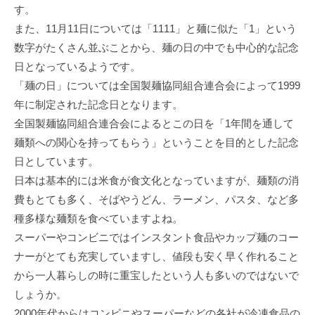
す。
また、11月11日については「1111」と麺に似た「1」という
数字がたくさん並ぶことから、麺の日の中でも中心的な記念
日となっているようです。
「麺の日」については全国製麺協同組合連合会によって1999
年に制定された記念日となります。
全国製麺協同組合連合会によるとこの日を「1年間を通して
麺類への関心を持ってもらう」ということを目的とした記念
日としています。
日本は基本的には米食が食文化となっていますが、麺類の消
費もとても多く、そばやうどん、ラーメン、パスタ、など多
種多様な麺類を食べていますよね。
スーパーやコンビニではインスタント食品やカップ麺のコー
ナーがとても充実していますし、値段も安く早く作れること
から一人暮らしの時に重宝したという人も多いのではないで
しょうか。
2000年代からはコンビニやスーパーなどの各社が冷凍食品の