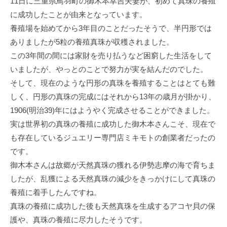
11日に三重県鳥羽町の御木本幸吉夫妻が、初めて真珠の養殖
に成功したことが由来となっています。
養殖場を始めてから3年目のことだったそうで、半円形では
ありましたが5粒の養殖真珠が収穫されました。
この3年間の間には家財を売り払うなど困窮した生活をして
いましたが、やっとのことで努力が実を結んだのでした。
そして、現在のような円形の真珠を養殖することはとても難
しく、円形の真珠の完成にはそれから13年の歳月が掛かり、
1906(明治39)年にはようやく完成させることができました。
実は世界初の真珠の養殖に成功した御木本さんこそ、現在で
も存在しているジュエリー専門店ミキモトの創業者だったの
です。
御木本さんは故郷が天然真珠の獲れる伊勢志摩の海で育ちま
したが、乱獲による天然真珠の減少をきっかけにして真珠の
養殖に着手したんですね。
真珠の養殖に成功した後も天然真珠を生成するアコヤ貝の保
護や、真珠の養殖に尽力したそうです。