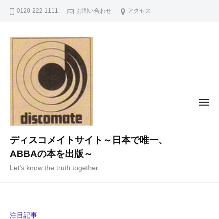
コ
0120-222-1111
お問い合わせ
アクセス
ン
テ
ン
ツ
へ
ス
キ
メ
ニ
ッ
ュ
ー
プ
ディスコメイトサイト～日本で唯一、
ABBAの本を出版～
Let's know the truth together
注目記事