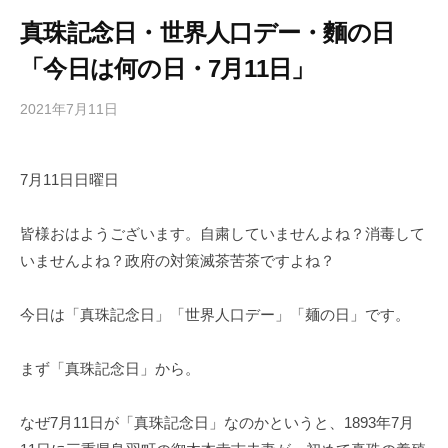
真珠記念日・世界人口デー・麵の日
「今日は何の日・7月11日」
2021年7月11日
b
/
y
0
h
件
7月11日日曜日
i
の
g
コ
a
メ
皆様おはようございます。自粛していませんよね？消毒して
s
ン
いませんよね？政府の対策滅茶苦茶ですよね？
h
ト
i
今日は「真珠記念日」「世界人口デー」「麺の日」です。
y
a
まず「真珠記念日」から。
m
a
なぜ7月11日が「真珠記念日」なのかというと、1893年7月