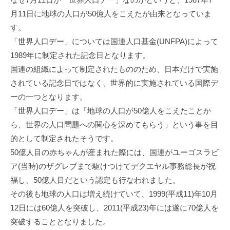
月11日に地球の人口が50億人をこえたが由来となっていま
す。
「世界人口デー」については国連人口基金(UNFPA)によって
1989年に制定された記念日となります。
国連の組織によって制定されたもののため、日本だけで実施
されている記念日ではなく、世界的に実施されている国際デ
ーの一つとなります。
「世界人口デー」は「地球の人口が50億人をこえたことか
ら、世界の人口問題への関心を深めてもらう」という事を目
的として制定されたそうです。
50億人目の赤ちゃんが産まれた際には、国連がユーゴスラビ
ア(当時)のザグレブまで駆けつけてデクエヤル事務総長が祝
福し、50億人目だという認定も行なわれました。
その後も地球の人口は増え続けていて、1999(平成11)年10月
12日には60億人を突破し、2011(平成23)年には遂に70億人を
突破することとなりました。