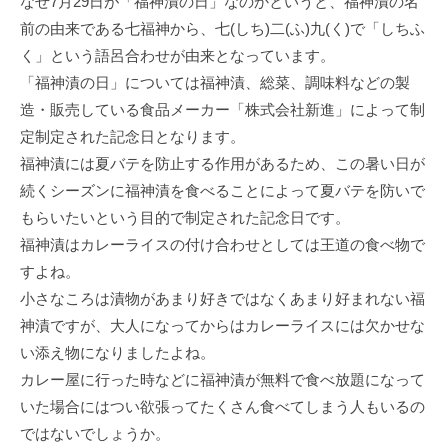
なぜ7月29日が「福神漬の日」なのかというと、福神漬の名
前の由来である七福神から、七(しち)二(ふ)九(く)で「しちふ
く」という語呂合わせが由来となっています。
「福神漬の日」については福神漬、総菜、調味料などの製
造・販売している食品メーカー「株式会社新進」によって制
定制定された記念日となります。
福神漬には夏バテを防止する作用があるため、この暑い日が
続くシーズンに福神漬を食べることによって夏バテを防いで
もらいたいという目的で制定された記念日です。
福神漬はカレーライスの付け合わせとしては王道の食べ物で
すよね。
小さなころは漬物があまり好きではなくあまり好まれない福
神漬ですが、大人になってからはカレーライスには欠かせな
い添え物になりましたよね。
カレー屋に行った時などに福神漬が無料で食べ放題になって
いた場合にはつい欲張ってたくさん食べてしまう人もいるの
ではないでしょうか。