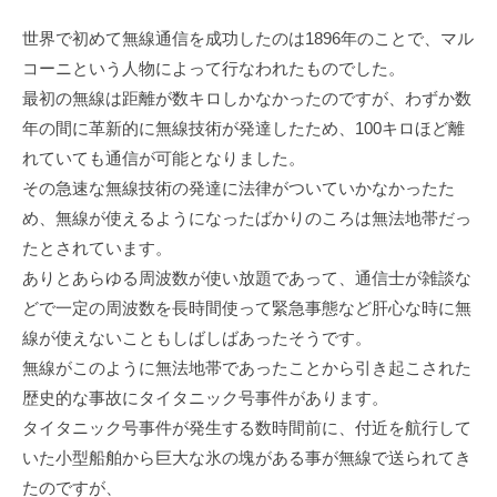
世界で初めて無線通信を成功したのは1896年のことで、マル
コーニという人物によって行なわれたものでした。
最初の無線は距離が数キロしかなかったのですが、わずか数
年の間に革新的に無線技術が発達したため、100キロほど離
れていても通信が可能となりました。
その急速な無線技術の発達に法律がついていかなかったた
め、無線が使えるようになったばかりのころは無法地帯だっ
たとされています。
ありとあらゆる周波数が使い放題であって、通信士が雑談な
どで一定の周波数を長時間使って緊急事態など肝心な時に無
線が使えないこともしばしばあったそうです。
無線がこのように無法地帯であったことから引き起こされた
歴史的な事故にタイタニック号事件があります。
タイタニック号事件が発生する数時間前に、付近を航行して
いた小型船舶から巨大な氷の塊がある事が無線で送られてき
たのですが、