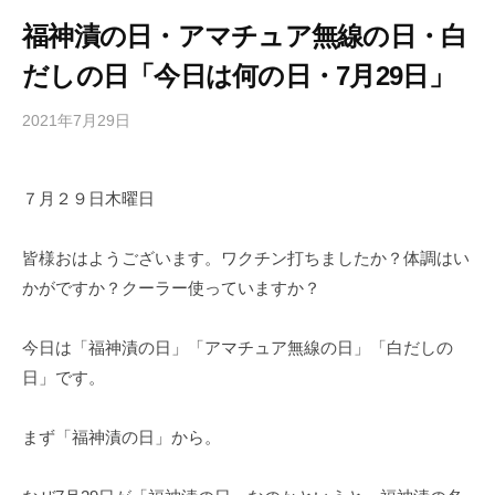
福神漬の日・アマチュア無線の日・白
だしの日「今日は何の日・7月29日」
2021年7月29日
b
/
y
0
h
件
７月２９日木曜日
i
の
g
コ
a
メ
皆様おはようございます。ワクチン打ちましたか？体調はい
s
ン
かがですか？クーラー使っていますか？
h
ト
i
今日は「福神漬の日」「アマチュア無線の日」「白だしの
y
日」です。
a
m
まず「福神漬の日」から。
a