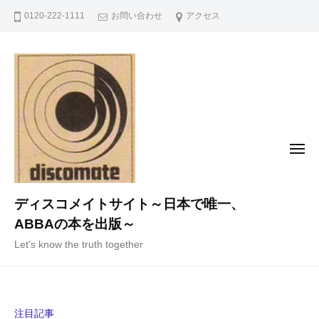
コ
0120-222-1111
お問い合わせ
アクセス
ン
テ
ン
ツ
へ
ス
キ
メ
ニ
ッ
ュ
ー
プ
ディスコメイトサイト～日本で唯一、
ABBAの本を出版～
Let's know the truth together
注目記事