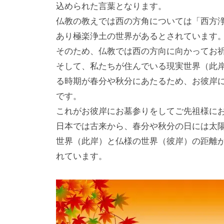
込められた⾔葉となります。
仏教の教えでは⻄の⽅⾓については「⻄⽅
あり極楽浄⼟の世界があるとされています
そのため、仏教では⻄の⽅向に向かってお
そして、私たちが住んでいる現実世界（此
る時期が春分や秋分にあたるため、お彼岸
です。
これがお彼岸にお墓参りをしてご先祖様に
⽇本では古来から、春分や秋分の⽇には太
世界（此岸）と仏様の世界（彼岸）の距離
れています。