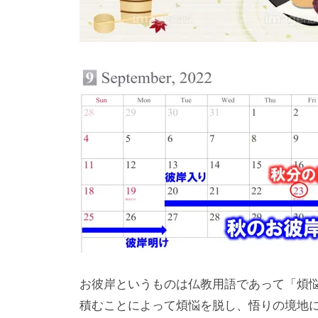
お彼岸というものは仏教⽤語であって「煩悩
積むことによって煩悩を脱し、悟りの境地