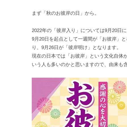
i
y
まず「秋のお彼岸の日」から。
a
m
2022年の「彼岸⼊り」については9⽉20⽇
a
9⽉20⽇を起点として⼀週間が「お彼岸」と
り、9⽉26⽇が「彼岸明け」となります。
現在の⽇本では「お彼岸」という⽂化⾃体
いう⼈も多いのかと思いますので、由来も