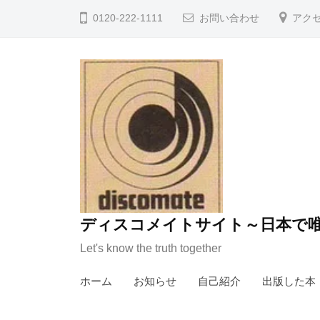
コ
0120-222-1111
お問い合わせ
アク
ン
テ
ン
ツ
へ
ス
キ
ッ
プ
ディスコメイトサイト～日本で唯
Let's know the truth together
ホーム
お知らせ
自己紹介
出版した本