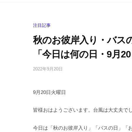
注目記事
秋のお彼岸入り・バス
「今日は何の日・9月2
2022年9月20日
b
/
y
0
h
件
9月20日火曜日
i
の
g
コ
a
メ
皆様おはようございます。台風は大丈夫でし
s
ン
h
ト
今日は「秋のお彼岸入り」「バスの日」「