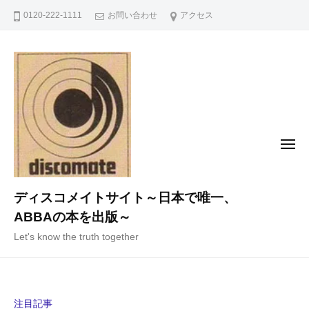
コ
0120-222-1111
お問い合わせ
アクセス
ン
テ
ン
ツ
へ
ス
キ
メ
ニ
ッ
ュ
ー
プ
ディスコメイトサイト～日本で唯一、
ABBAの本を出版～
Let's know the truth together
注目記事