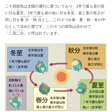
二十四節気は太陽の運行に基づいており、1年で最も昼の長
げし
とうじ
い日を
夏至
、1年で最も昼の短い日を
冬至
、昼と夜の長さが
しゅんぶん
しゅうぶん
同じ日を
春分
・
秋分
とし、この４つを春・夏・秋・冬の中
心として決めた暦です。この４つの節気は合わせて
にしにぶん
「
二至二分
」と呼ばれています。