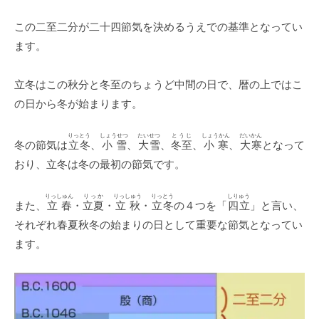
この二至二分が二十四節気を決めるうえでの基準となってい
ます。
立冬はこの秋分と冬至のちょうど中間の日で、暦の上ではこ
の日から冬が始まります。
りっとう
しょうせつ
たいせつ
とうじ
しょうかん
だいかん
冬の節気は
立冬
、
小雪
、
大雪
、
冬至
、
小寒
、
大寒
となって
おり、立冬は冬の最初の節気です。
りっしゅん
りっか
りっしゅう
りっとう
しりゅう
また、
立春
・
立夏
・
立秋
・
立冬
の４つを「
四立
」と言い、
それぞれ春夏秋冬の始まりの日として重要な節気となってい
ます。