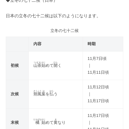
◆立冬の七十二候（日本）
日本の立冬の七十二候は以下のようになります。
立冬の七十二候
内容
時期
11月7日頃
つばき
はじ
ひら
初候
山茶
始
めて
開
く
｜
11月11日頃
11月12日頃
さくふう
は
はら
次候
朔風
葉
を
払
う
｜
11月17日頃
11月17日頃
たちばな
はじ
き
末候
橘
始
めて
黄
なり
｜