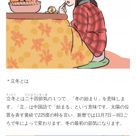
＊立冬とは
りっとう
にじゅうしせっき
立冬
とは
二十四節気
の１つで、「冬の始まり」を意味しま
す。「立」は中国語で「始まる」という意味です。太陽の位
置を表す黄経で225度の時を言い、新暦では11月7日～8日ご
ろで年によって変わります。冬の最初の節気になります。