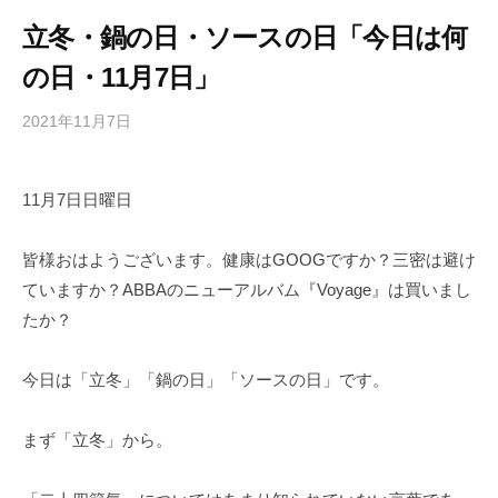
立冬・鍋の日・ソースの日「今日は何
の日・11月7日」
2021年11月7日
b
/
y
0
h
件
11月7日日曜日
i
の
g
コ
a
メ
皆様おはようございます。健康はGOOGですか？三密は避け
s
ン
ていますか？ABBAのニューアルバム『Voyage』は買いまし
h
ト
たか？
i
y
今日は「立冬」「鍋の日」「ソースの日」です。
a
m
まず「立冬」から。
a