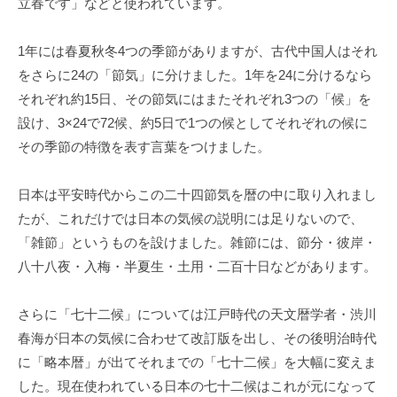
立春です」などと使われています。
1年には春夏秋冬4つの季節がありますが、古代中国人はそれ
をさらに24の「節気」に分けました。1年を24に分けるなら
それぞれ約15日、その節気にはまたそれぞれ3つの「候」を
設け、3×24で72候、約5日で1つの候としてそれぞれの候に
その季節の特徴を表す言葉をつけました。
日本は平安時代からこの二十四節気を暦の中に取り入れまし
たが、これだけでは日本の気候の説明には足りないので、
「雑節」というものを設けました。雑節には、節分・彼岸・
八十八夜・入梅・半夏生・土用・二百十日などがあります。
さらに「七十二候」については江戸時代の天文暦学者・渋川
春海が日本の気候に合わせて改訂版を出し、その後明治時代
に「略本暦」が出てそれまでの「七十二候」を大幅に変えま
した。現在使われている日本の七十二候はこれが元になって