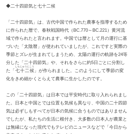
◆二十四節気と七十二候
「二十四節気」は、古代中国で作られた農事を指導するため
に作られた暦で、春秋戦国時代（BC.770～BC.221）黄河流
域で作られたと言われます。中国では暦として月の運行に基
づいた「太陰暦」が使われていましたが、これですと実際の
季節とズレが生まれてしまうため、太陽の運行の軌跡を24等
分した「二十四節気」や、それをさらに約5日ごとに分割し
しちじゅうにこう
た「
七十二候
」が作られました。このようにして季節の変
化をきめ細かくとらえて農事に生かしたのです。
この「二十四節気」は日本では平安時代に取り入れられまし
た。日本と中国とでは位置も気候も異なり、中国の二十四節
気は必ずしもすべてが日本の気候に合うものではありません
でしたが、私たちの生活に根付き、大多数の日本人が農業と
は無縁になった現代でもテレビのニュースなどで「今日から