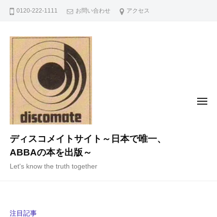
コ
0120-222-1111
お問い合わせ
アクセス
ン
テ
ン
ツ
へ
ス
キ
メ
ニ
ッ
ュ
ー
プ
ディスコメイトサイト～日本で唯一、
ABBAの本を出版～
Let's know the truth together
注目記事