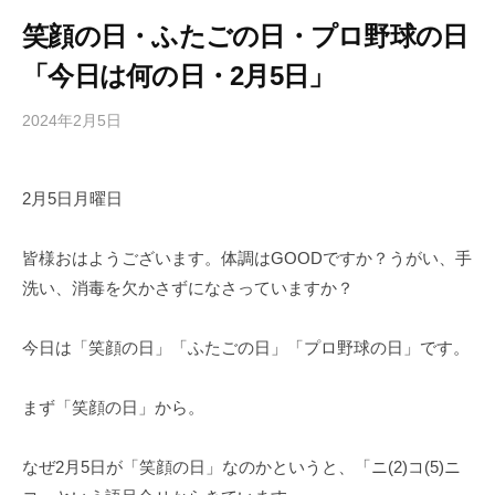
笑顔の日・ふたごの日・プロ野球の日
「今日は何の日・2月5日」
2024年2月5日
b
/
y
0
h
件
2月5日月曜日
i
の
g
コ
a
メ
皆様おはようございます。体調はGOODですか？うがい、手
s
ン
洗い、消毒を欠かさずになさっていますか？
h
ト
i
今日は「笑顔の日」「ふたごの日」「プロ野球の日」です。
y
a
まず「笑顔の日」から。
m
a
なぜ2月5日が「笑顔の日」なのかというと、「ニ(2)コ(5)ニ