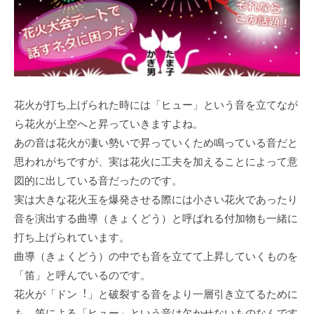
花⽕が打ち上げられた時には「ヒュー」という⾳を⽴てなが
ら花⽕が上空へと昇っていきますよね。
あの⾳は花⽕が凄い勢いで昇っていくため鳴っている⾳だと
思われがちですが、実は花⽕に⼯夫を加えることによって意
図的に出している⾳だったのです。
実は⼤きな花⽕⽟を爆発させる際には⼩さい花⽕であったり
⾳を演出する曲導（きょくどう）と呼ばれる付加物も⼀緒に
打ち上げられています。
曲導（きょくどう）の中でも⾳を⽴てて上昇していくものを
「笛」と呼んでいるのです。
花⽕が「ドン︕」と破裂する⾳をより⼀層引き⽴てるために
も、笛による「ヒュー」という⾳は⽋かせないものなんです