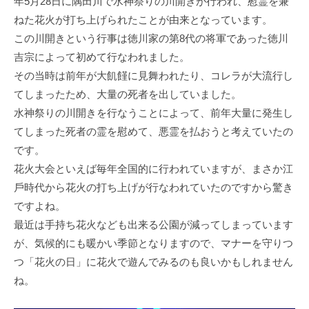
年5⽉28⽇に隅⽥川で⽔神祭りの川開きが⾏われ、慰霊を兼
ねた花⽕が打ち上げられたことが由来となっています。
この川開きという⾏事は徳川家の第8代の将軍であった徳川
吉宗によって初めて⾏なわれました。
その当時は前年が⼤飢饉に⾒舞われたり、コレラが⼤流⾏し
てしまったため、⼤量の死者を出していました。
⽔神祭りの川開きを⾏なうことによって、前年⼤量に発⽣し
てしまった死者の霊を慰めて、悪霊を払おうと考えていたの
です。
花⽕⼤会といえば毎年全国的に⾏われていますが、まさか江
⼾時代から花⽕の打ち上げが⾏なわれていたのですから驚き
ですよね。
最近は⼿持ち花⽕なども出来る公園が減ってしまっています
が、気候的にも暖かい季節となりますので、マナーを守りつ
つ「花⽕の⽇」に花⽕で遊んでみるのも良いかもしれません
ね。