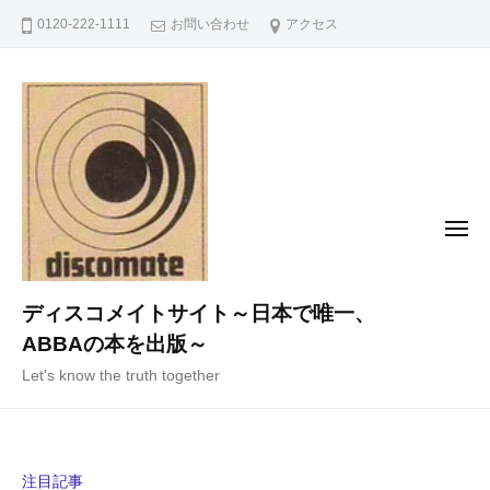
コ
0120-222-1111
お問い合わせ
アクセス
ン
テ
ン
ツ
へ
ス
キ
メ
ニ
ッ
ュ
ー
プ
ディスコメイトサイト～日本で唯一、
ABBAの本を出版～
Let's know the truth together
注目記事