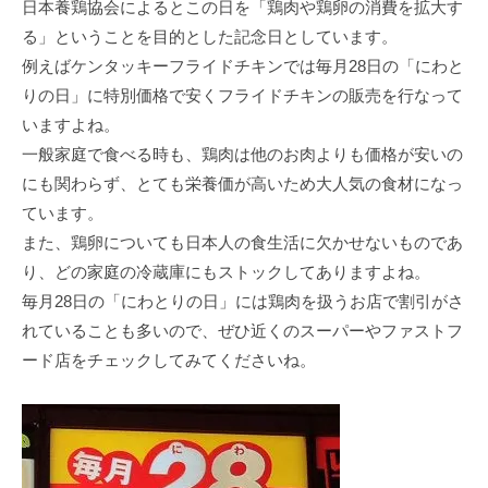
⽇本養鶏協会によるとこの⽇を「鶏⾁や鶏卵の消費を拡⼤す
る」ということを⽬的とした記念⽇としています。
例えばケンタッキーフライドチキンでは毎⽉28⽇の「にわと
りの⽇」に特別価格で安くフライドチキンの販売を⾏なって
いますよね。
⼀般家庭で⾷べる時も、鶏⾁は他のお⾁よりも価格が安いの
にも関わらず、とても栄養価が⾼いため⼤⼈気の⾷材になっ
ています。
また、鶏卵についても⽇本⼈の⾷⽣活に⽋かせないものであ
り、どの家庭の冷蔵庫にもストックしてありますよね。
毎⽉28⽇の「にわとりの⽇」には鶏⾁を扱うお店で割引がさ
れていることも多いので、ぜひ近くのスーパーやファストフ
ード店をチェックしてみてくださいね。