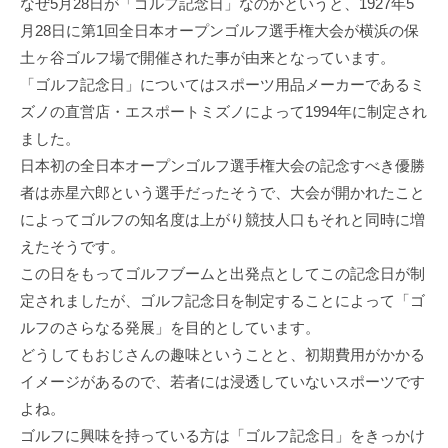
なぜ5⽉28⽇が「ゴルフ記念⽇」なのかというと、1927年5
⽉28⽇に第1回全⽇本オープンゴルフ選⼿権⼤会が横浜の保
⼟ヶ⾕ゴルフ場で開催された事が由来となっています。
「ゴルフ記念⽇」についてはスポーツ⽤品メーカーであるミ
ズノの直営店・エスポートミズノによって1994年に制定され
ました。
⽇本初の全⽇本オープンゴルフ選⼿権⼤会の記念すべき優勝
者は⾚星六郎という選⼿だったそうで、⼤会が開かれたこと
によってゴルフの知名度は上がり競技⼈⼝もそれと同時に増
えたそうです。
この⽇をもってゴルフブームと出発点としてこの記念⽇が制
定されましたが、ゴルフ記念⽇を制定することによって「ゴ
ルフのさらなる発展」を⽬的としています。
どうしてもおじさんの趣味ということと、初期費⽤がかかる
イメージがあるので、若者には浸透していないスポーツです
よね。
ゴルフに興味を持っている⽅は「ゴルフ記念⽇」をきっかけ