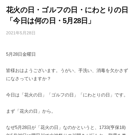
花火の日・ゴルフの日・にわとりの日
「今日は何の日・5月28日」
2021年5月28日
b
/
y
0
h
件
5月28日金曜日
i
の
g
コ
a
メ
皆様おはようございます。うがい、手洗い、消毒を欠かさず
s
ン
になさっていますか？
h
ト
i
今日は「花火の日」「ゴルフの日」「にわとりの日」です。
y
a
まず「花火の日」から。
m
a
なぜ5⽉28⽇が「花⽕の⽇」なのかというと、1733(亨保18)