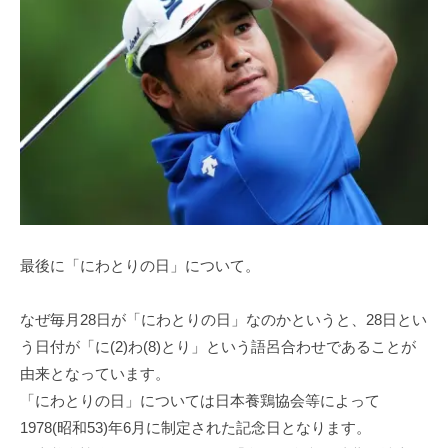
最後に「にわとりの日」について。
なぜ毎⽉28⽇が「にわとりの⽇」なのかというと、28⽇とい
う⽇付が「に(2)わ(8)とり」という語呂合わせであることが
由来となっています。
「にわとりの⽇」については⽇本養鶏協会等によって
1978(昭和53)年6⽉に制定された記念⽇となります。