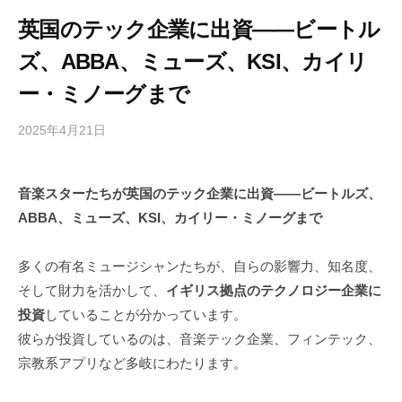
英国のテック企業に出資――ビートル
ズ、ABBA、ミューズ、KSI、カイリ
ー・ミノーグまで
2025年4月21日
b
/
y
0
h
件
音楽スターたちが英国のテック企業に出資――ビートルズ、
i
の
ABBA、ミューズ、KSI、カイリー・ミノーグまで
g
コ
a
メ
s
ン
多くの有名ミュージシャンたちが、自らの影響力、知名度、
h
ト
そして財力を活かして、
イギリス拠点のテクノロジー企業に
i
投資
していることが分かっています。
y
彼らが投資しているのは、音楽テック企業、フィンテック、
a
宗教系アプリなど多岐にわたります。
m
a