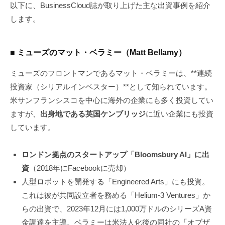
以下に、BusinessCloud誌が取り上げた主な出資事例を紹介
します。
■ ミューズのマット・ベラミー（Matt Bellamy）
ミューズのフロントマンであるマット・ベラミーは、**連続
投資家（シリアルインベスター）**として知られています。
米サンフランシスコを中心に海外の企業にも多く投資してい
ますが、
出身地である英国ケンブリッジ
に近い企業にも投資
しています。
ロンドン拠点のスタートアップ「Bloomsbury AI」に出
資
（2018年にFacebookに売却）
人型ロボットを開発する「Engineered Arts」にも投資。
これは彼が共同設立者を務める「Helium-3 Ventures」か
らの出資で、2023年12月には1,000万ドルのシリーズA資
金調達を主導。ベラミーは米法人化後の同社の「オブザ