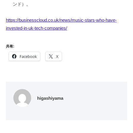
ンド）。
https://businesscloud.co.uk/news/music-stars-who-have-
invested-in-uk-tech-companies/
共有:
Facebook
X
higashiyama