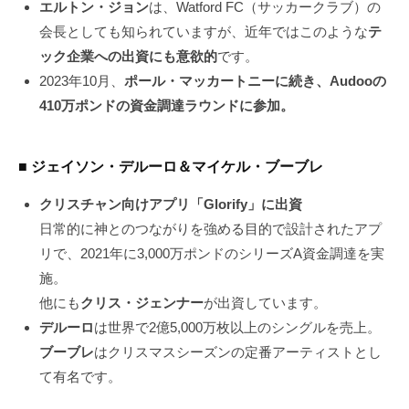
エルトン・ジョン
は、Watford FC（サッカークラブ）の
会長としても知られていますが、近年ではこのような
テ
ック企業への出資にも意欲的
です。
2023年10月、
ポール・マッカートニーに続き、Audooの
410万ポンドの資金調達ラウンドに参加。
■ ジェイソン・デルーロ＆マイケル・ブーブレ
クリスチャン向けアプリ「Glorify」に出資
日常的に神とのつながりを強める目的で設計されたアプ
リで、2021年に3,000万ポンドのシリーズA資金調達を実
施。
他にも
クリス・ジェンナー
が出資しています。
デルーロ
は世界で2億5,000万枚以上のシングルを売上。
ブーブレ
はクリスマスシーズンの定番アーティストとし
て有名です。