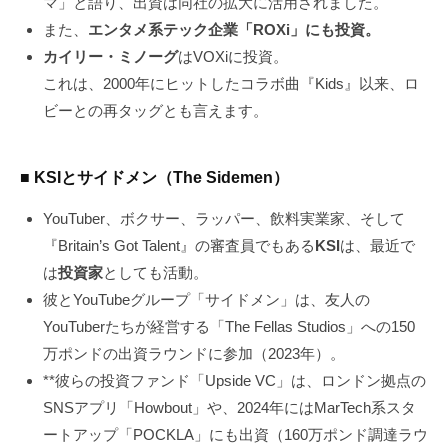
マ」と語り、出資は同社の拡大に活用されました。
また、
エンタメ系テック企業「ROXi」にも投資。
カイリー・ミノーグ
はVOXiに投資。
これは、2000年にヒットしたコラボ曲『Kids』以来、ロ
ビーとの再タッグとも言えます。
■ KSIとサイドメン（The Sidemen）
YouTuber、ボクサー、ラッパー、飲料実業家、そして
『Britain’s Got Talent』の審査員でもある
KSI
は、最近で
は
投資家
としても活動。
彼とYouTubeグループ「サイドメン」は、友人の
YouTuberたちが経営する「The Fellas Studios」への150
万ポンドの出資ラウンドに参加（2023年）。
**彼らの投資ファンド「Upside VC」は、ロンドン拠点の
SNSアプリ「Howbout」や、2024年にはMarTech系スタ
ートアップ「POCKLA」にも出資（160万ポンド調達ラウ