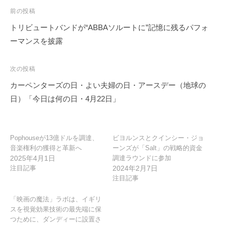
投
前の投稿
稿
トリビュートバンドが“ABBAソルートに”記憶に残るパフォ
ナ
ーマンスを披露
ビ
ゲ
次の投稿
ー
カーペンターズの日・よい夫婦の日・アースデー（地球の
シ
日）「今日は何の日・4月22日」
ョ
ン
Pophouseが13億ドルを調達、
ビヨルンスとクインシー・ジョ
音楽権利の獲得と革新へ
ーンズが「Salt」の戦略的資金
2025年4月1日
調達ラウンドに参加
注目記事
2024年2月7日
注目記事
「映画の魔法」ラボは、イギリ
スを視覚効果技術の最先端に保
つために、ダンディーに設置さ