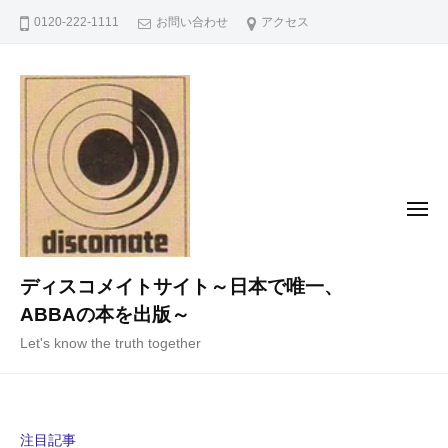
コ
0120-222-1111
お問い合わせ
アクセス
ン
テ
ン
ツ
へ
ス
キ
メ
ニ
ッ
ュ
ー
プ
ディスコメイトサイト～日本で唯一、
ABBAの本を出版～
Let's know the truth together
注目記事