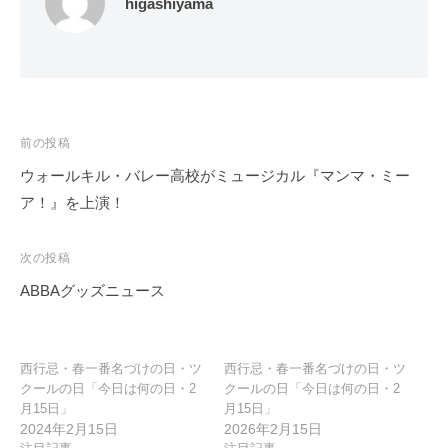
higashiyama
投
前の投稿
稿
ウォールキル・バレー高校がミュージカル『マンマ・ミー
ナ
ア！』を上演！
ビ
ゲ
次の投稿
ー
ABBAグッズニュース
シ
ョ
ン
西行忌・春一番名づけの日・ツ
西行忌・春一番名づけの日・ツ
クールの日「今日は何の日・2
クールの日「今日は何の日・2
月15日」
月15日」
2024年2月15日
2026年2月15日