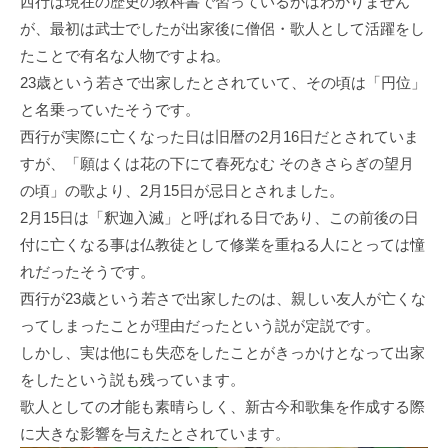
西行は現在の歴史の教科書で習っているかはわかりません
が、最初は武士でしたが出家後に僧侶・歌人として活躍をし
たことで有名な人物ですよね。
23歳という若さで出家したとされていて、その頃は「円位」
と名乗っていたそうです。
西行が実際に亡くなった日は旧暦の2月16日だとされていま
すが、「願はくは花の下にて春死なむ そのきさらぎの望月
の頃」の歌より、2月15日が忌日とされました。
2月15日は「釈迦入滅」と呼ばれる日であり、この前後の日
付に亡くなる事は仏教徒として修業を重ねる人にとっては憧
れだったそうです。
西行が23歳という若さで出家したのは、親しい友人が亡くな
ってしまったことが理由だったという説が定説です。
しかし、実は他にも失恋をしたことがきっかけとなって出家
をしたという説も残っています。
歌人としての才能も素晴らしく、新古今和歌集を作成する際
に大きな影響を与えたとされています。