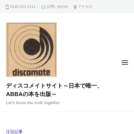
コ
0120-222-1111
お問い合わせ
アクセス
ン
テ
ン
ツ
へ
ス
キ
メ
ニ
ッ
ュ
ー
プ
ディスコメイトサイト～日本で唯一、
ABBAの本を出版～
Let's know the truth together
注目記事