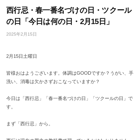
西行忌・春一番名づけの日・ツクール
の日「今日は何の日・2月15日」
2025年2月15日
b
/
y
0
h
件
2月15日土曜日
i
の
g
コ
a
メ
皆様おはようございます。体調はGOODですか？うがい、手
s
ン
洗い、消毒は欠かさずおこなっていますか？
h
ト
i
今日は「西行忌」「春一番名づけの日」「ツクールの日」で
y
す。
a
m
まず「西行忌」から。
a