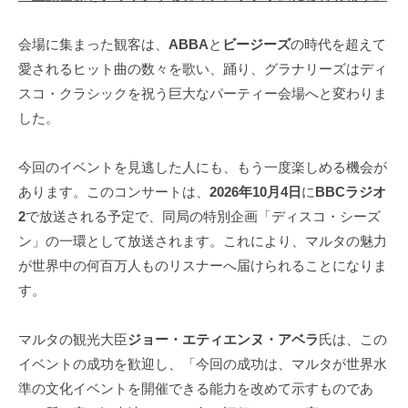
会場に集まった観客は、
ABBA
と
ビージーズ
の時代を超えて
愛されるヒット曲の数々を歌い、踊り、グラナリーズはディ
スコ・クラシックを祝う巨大なパーティー会場へと変わりま
した。
今回のイベントを見逃した人にも、もう一度楽しめる機会が
あります。このコンサートは、
2026年10月4日
に
BBCラジオ
2
で放送される予定で、同局の特別企画「ディスコ・シーズ
ン」の一環として放送されます。これにより、マルタの魅力
が世界中の何百万人ものリスナーへ届けられることになりま
す。
マルタの観光大臣
ジョー・エティエンヌ・アベラ
氏は、この
イベントの成功を歓迎し、「今回の成功は、マルタが世界水
準の文化イベントを開催できる能力を改めて示すものであ