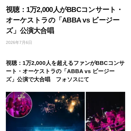
視聴：1万2,000人がBBCコンサート・
オーケストラの「ABBA vs ビージー
ズ」公演大合唱
2026年7月6日
b
/
y
0
h
件
視聴：1万2,000人を超えるファンがBBCコンサ
i
の
ート・オーケストラの「ABBA vs ビージー
g
コ
a
メ
ズ」公演で大合唱 フォソスにて
s
ン
h
ト
i
y
a
m
a