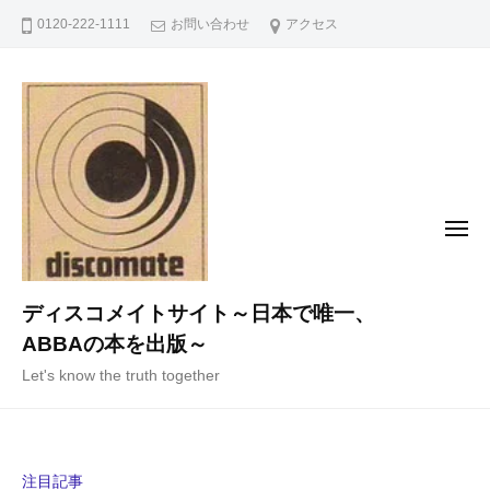
コ
0120-222-1111
お問い合わせ
アクセス
ン
テ
ン
ツ
へ
ス
キ
メ
ニ
ッ
ュ
ー
プ
ディスコメイトサイト～日本で唯一、
ABBAの本を出版～
Let's know the truth together
注目記事