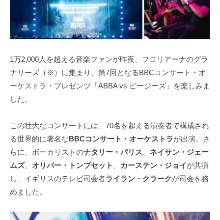
1万2,000人を超える音楽ファンが昨夜、フロリアーナのグラ
ナリーズ（※）に集まり、第7回となるBBCコンサート・オ
ーケストラ・プレゼンツ「ABBA vs ビージーズ」を楽しみま
した。
この壮大なコンサートには、70名を超える演奏者で構成され
る世界的に著名な
BBCコンサート・オーケストラ
が出演。さ
らに、ボーカリストの
ナタリー・パリス
、
ネイサン・ジェー
ムズ
、
オリバー・トンプセット
、
カーステン・ジョイ
が共演
し、イギリスのテレビ司会者
ライラン・クラーク
が司会を務
めました。