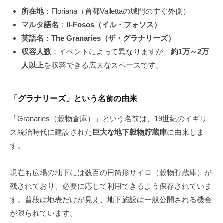
所在地
：Floriana（首都Vallettaの城門のすぐ外側）
マルタ語名
：
Il-Fosos（イル・フォソス）
英語名
：
The Granaries（ザ・グラナリーズ）
収容人数
：イベントによって異なりますが、
約1万～2万
人以上
を収容できる広大なスペースです。
「グラナリーズ」という名前の由来
「Granaries（穀物倉庫）」という名前は、19世紀のイギリ
ス統治時代に建設された
巨大な地下穀物貯蔵庫
に由来しま
す。
現在も広場の地下には数百の円筒形サイロ（穀物貯蔵庫）が
残されており、必要に応じて利用できるよう保存されていま
す。普段は地表だけが見え、地下施設は一般公開される機会
が限られています。