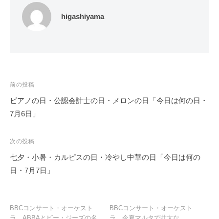
higashiyama
投
前の投稿
稿
ピアノの日・公認会計士の日・メロンの日「今日は何の日・
ナ
7月6日」
ビ
ゲ
次の投稿
ー
七夕・小暑・カルピスの日・冷やし中華の日「今日は何の
シ
日・7月7日」
ョ
ン
BBCコンサート・オーケスト
BBCコンサート・オーケスト
ラ、ABBAとビー・ジーズの名
ラ、今夏マルタで壮大な