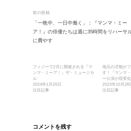
投
前の投稿
稿
「一晩中、一日中働く」：『マンマ・ミー
ア！』の俳優たちは週に35時間をリハーサ
ナ
に費やす
ビ
ゲ
ー
フィジーで2月に開催される『マ
地元の才能がフ
シ
ンマ・ミーア！』ザ・ミュージカ
す！『マンマ・
ル
ー公演が現実化
ョ
2024年1月20日
2023年10月28
ン
注目記事
注目記事
コメントを残す