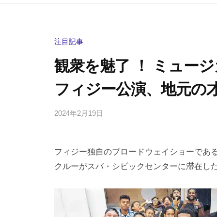
注目記事
観衆を魅了 ！ ミュー
フィジー公演、地元の
2024年2月19日
b
/
y
0
h
件
フィジー独自のブロードウェイショーであ
i
の
g
コ
クルーがスバ・シビックセンターに滞在した
a
メ
s
ン
h
ト