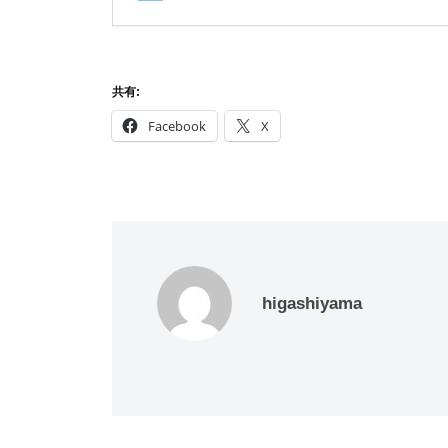
共有:
Facebook
X
higashiyama