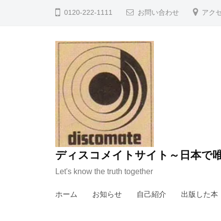
コ
0120-222-1111
お問い合わせ
アク
ン
テ
ン
ツ
へ
ス
キ
ッ
プ
ディスコメイトサイト～日本で唯
Let's know the truth together
ホーム
お知らせ
自己紹介
出版した本