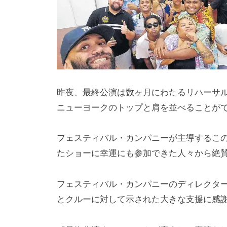
i
y
a
m
a
昨夜、最終公演は数ヶ月にわたるリハーサ
ニューヨークのトップと肩を並べることが
フェスティバル・カンパニーが主導するこ
たショーに幸運にも参加できた人々から絶
フェスティバル・カンパニーのディレクター
とクルーに対して示された大きな支援に感