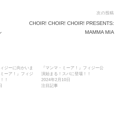
次の投稿
CHOIR! CHOIR! CHOIR! PRESENTS:
ル
MAMMA MIA
ィジーに向かいま
『マンマ・ミーア！』フィジー公
ミーア！』フィジ
演始まる！スバに登場！！
！！
2024年2月10日
日
注目記事