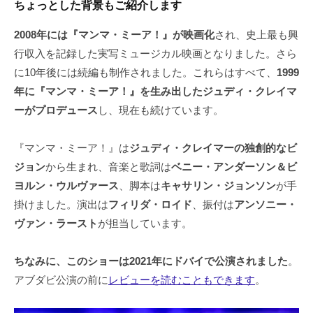
ちょっとした背景もご紹介します
2008年には『マンマ・ミーア！』が映画化
され、史上最も興
行収入を記録した実写ミュージカル映画となりました。さら
に10年後には続編も制作されました。これらはすべて、
1999
年に『マンマ・ミーア！』を生み出したジュディ・クレイマ
ーがプロデュース
し、現在も続けています。
『マンマ・ミーア！』は
ジュディ・クレイマーの独創的なビ
ジョン
から生まれ、音楽と歌詞は
ベニー・アンダーソン＆ビ
ヨルン・ウルヴァース
、脚本は
キャサリン・ジョンソン
が手
掛けました。演出は
フィリダ・ロイド
、振付は
アンソニー・
ヴァン・ラースト
が担当しています。
ちなみに、このショーは2021年にドバイで公演されました
。
アブダビ公演の前に
レビューを読むこともできます
。