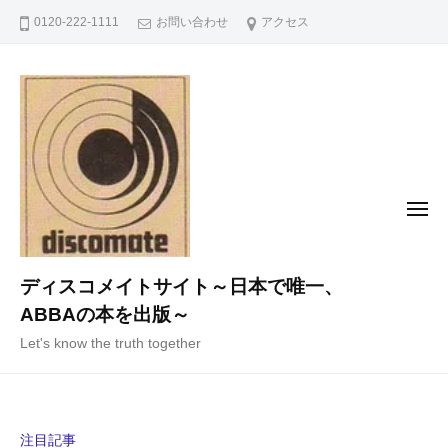
コ
0120-222-1111
お問い合わせ
アクセス
ン
テ
ン
ツ
へ
ス
キ
メ
ニ
ッ
ュ
ー
プ
ディスコメイトサイト～日本で唯一、
ABBAの本を出版～
Let's know the truth together
注目記事