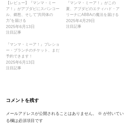
ン
【レビュー】『マンマ・ミー
『マンマ・ミーア！』がこの
ア！』がアブダビにスパンコー
夏、アブダビのエティハド・ア
ル、郷愁、そして“共同体の
リーナにABBAの魔法を届ける
力”を届ける
2025年4月29日
2025年6月13日
注目記事
注目記事
『マンマ・ミーア！』プレショ
ー・ブランチのチケット、まだ
予約できます！
2025年6月13日
注目記事
コメントを残す
メールアドレスが公開されることはありません。
※
が付いてい
る欄は必須項目です