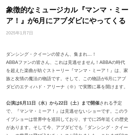
象徴的なミュージカル『マンマ・ミー
ア！』が6月にアブダビにやってくる
2025年1月7日
b
/
y
0
h
件
ダンシング・クイーンの皆さん、集まれ…！
i
の
ABBAファンの皆さん、これは見逃せません！ABBAの時代
g
コ
a
メ
を超えた楽曲が紡ぐストーリー『マンマ・ミーア！』は、家
s
ン
族と友情の魔法の物語です。そして、この物語が6月にアブ
h
ト
ダビのエティハド・アリーナ（※）で実際に幕を開けます。
i
y
公演は6月11日（水）から22日（土）まで開催
される予定
a
で、『マンマ・ミーア！』は見逃せないショーです。このラ
m
イブショーは世界中を巡回しており、すでに25年近くの歴史
a
があります。そして今、アブダビでも「ダンシング・クイー