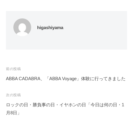
higashiyama
投
前の投稿
稿
ABBA CADABRA、「ABBA Voyage」体験に行ってきました
ナ
ビ
次の投稿
ゲ
ロックの日・勝負事の日・イヤホンの日「今日は何の日・1
ー
月8日」
シ
ョ