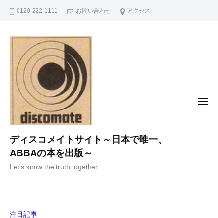
コ
0120-222-1111
お問い合わせ
アクセス
ン
テ
ン
ツ
へ
ス
キ
メ
ニ
ッ
ュ
ー
プ
ディスコメイトサイト～日本で唯一、
ABBAの本を出版～
Let's know the truth together
注目記事