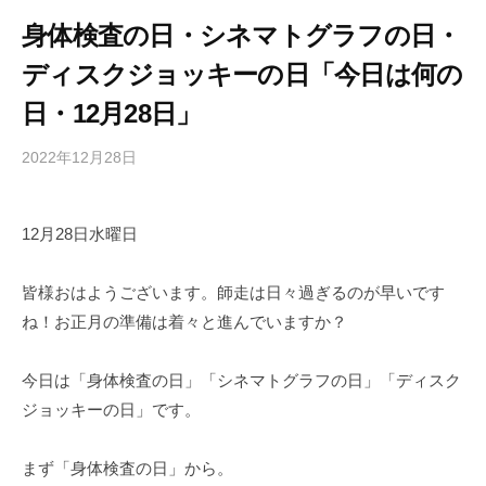
身体検査の日・シネマトグラフの日・
ディスクジョッキーの日「今日は何の
日・12月28日」
2022年12月28日
b
/
y
0
h
件
12月28日水曜日
i
の
g
コ
a
メ
皆様おはようございます。師走は日々過ぎるのが早いです
s
ン
ね！お正月の準備は着々と進んでいますか？
h
ト
i
今日は「身体検査の日」「シネマトグラフの日」「ディスク
y
ジョッキーの日」です。
a
m
まず「身体検査の日」から。
a