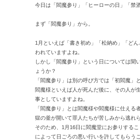
i
今日は「閻魔参り」「ヒーローの日」「禁
y
a
まず「閻魔参り」から。
m
a
1月といえば「書き初め」「松納め」「ど
われていますよね。
しかし「閻魔参り」という日については聞
ょうか？
「閻魔参り」は別の呼び方では「初閻魔」
閻魔様といえば人が死んだ後に、その人が
事としていますよね。
「閻魔参り」とは閻魔様や閻魔様に仕える
獄の釜が開いて罪人たちが苦しみから逃れ
そのため、1月16日に閻魔堂にお参りする
によって日ごろの悪い行いを許してもらう