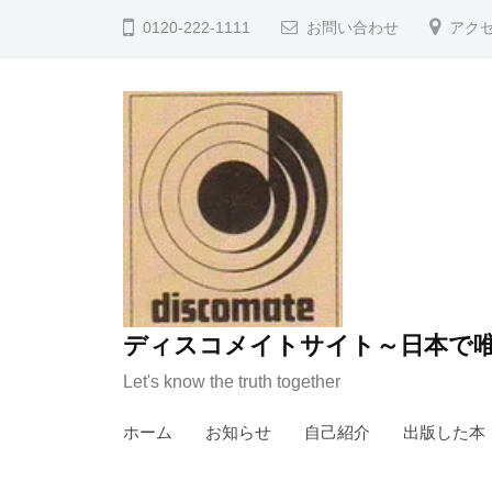
コ
0120-222-1111
お問い合わせ
アク
ン
テ
ン
ツ
へ
ス
キ
ッ
プ
ディスコメイトサイト～日本で唯
Let's know the truth together
ホーム
お知らせ
自己紹介
出版した本