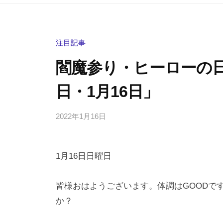
注目記事
閻魔参り・ヒーローの
日・1月16日」
2022年1月16日
b
/
y
0
h
件
1月16日日曜日
i
の
g
コ
a
メ
皆様おはようございます。体調はGOODで
s
ン
か？
h
ト