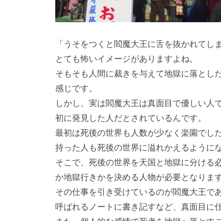
「うそをつくと閻魔大王に舌を抜かれてし
とても怖いイメージがありますよね。
そもそも人間に裁きを与えて地獄に落とし
感じです。
しかし、実は閻魔大王は真面目で優しい人
初に発見した人だとされているんです。
最初は死後の世界も人数が少なく楽園でし
持った人も死後の世界に溢れかえるように
そこで、死後の世界を天国と地獄に分ける
か地獄行きかを決める人物が必要となりま
その仕事を引き受けているのが閻魔大王で
呼ばれるノートに書き記すなど、真面目に