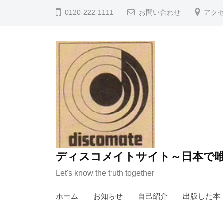
コ
0120-222-1111
お問い合わせ
アク
ン
テ
ン
ツ
へ
ス
キ
ッ
プ
ディスコメイトサイト～日本で唯
Let's know the truth together
ホーム
お知らせ
自己紹介
出版した本