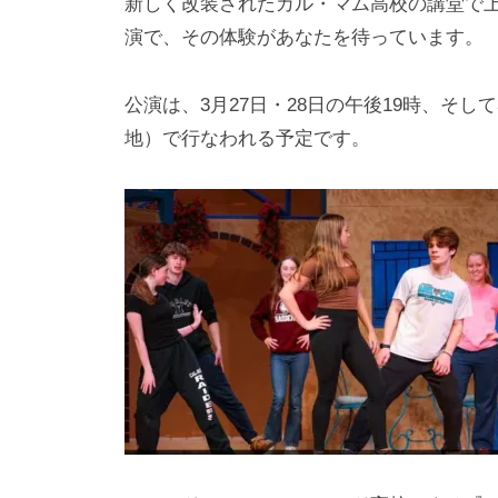
新しく改装されたカル・マム高校の講堂で
h
ト
演で、その体験があなたを待っています。
i
y
公演は、3月27日・28日の午後19時、そし
a
地）で行なわれる予定です。
m
a