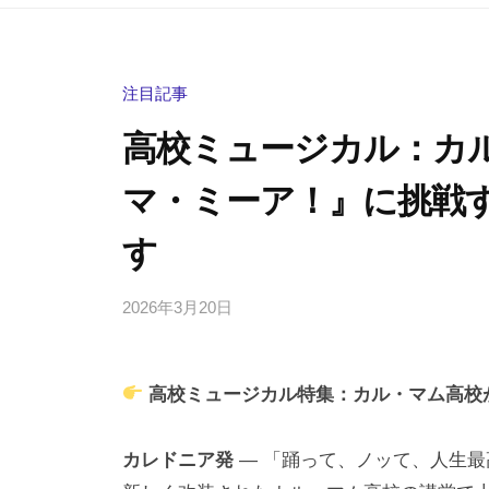
注目記事
高校ミュージカル：カ
マ・ミーア！』に挑戦
す
2026年3月20日
b
/
y
0
h
件
高校ミュージカル特集：カル・マム高校
i
の
g
コ
a
メ
カレドニア発
— 「踊って、ノッて、人生
s
ン