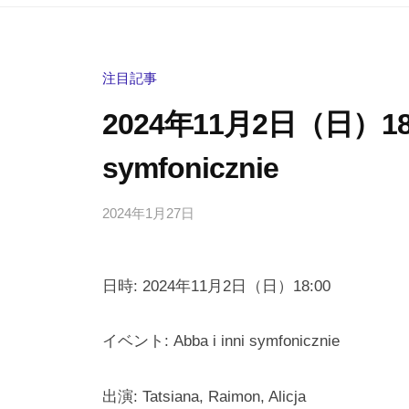
注目記事
2024年11月2日（日）18:0
symfonicznie
2024年1月27日
b
/
y
0
h
件
日時: 2024年11月2日（日）18:00
i
の
g
コ
a
メ
イベント: Abba i inni symfonicznie
s
ン
h
ト
出演: Tatsiana, Raimon, Alicja