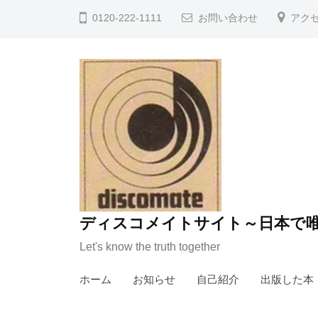
コ
0120-222-1111
お問い合わせ
アク
ン
テ
ン
ツ
へ
ス
キ
ッ
プ
ディスコメイトサイト～日本で唯
Let's know the truth together
ホーム
お知らせ
自己紹介
出版した本