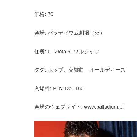
i
y
価格: 70
a
m
会場: パラディウム劇場（※）
a
住所: ul. Złota 9, ワルシャワ
タグ: ポップ、交響曲、オールディーズ
入場料: PLN 135–160
会場のウェブサイト: www.palladium.pl