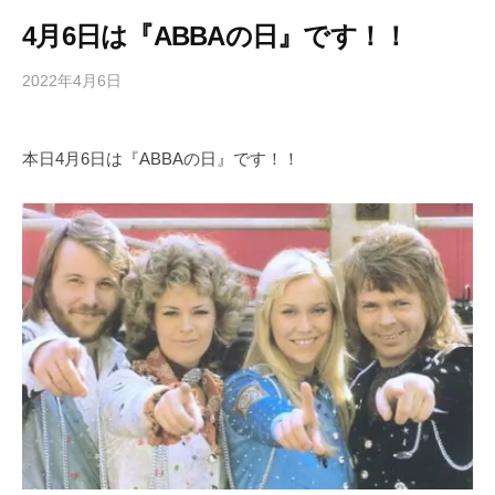
4月6日は『ABBAの日』です！！
2022年4月6日
b
/
y
0
h
件
本日4月6日は『ABBAの日』です！！
i
の
g
コ
a
メ
s
ン
h
ト
i
y
a
m
a