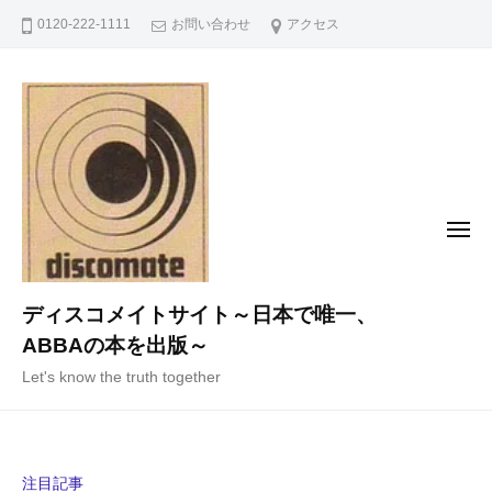
コ
0120-222-1111
お問い合わせ
アクセス
ン
テ
ン
ツ
へ
ス
キ
メ
ニ
ッ
ュ
ー
プ
ディスコメイトサイト～日本で唯一、
ABBAの本を出版～
Let's know the truth together
注目記事