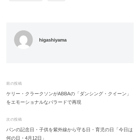
higashiyama
投
前の投稿
稿
ケリー・クラークソンがABBAの「ダンシング・クイーン」
ナ
をエモーショナルなバラードで再現
ビ
ゲ
次の投稿
ー
パンの記念日・子供を紫外線から守る日・育児の日「今日は
シ
何の日・4月12日」