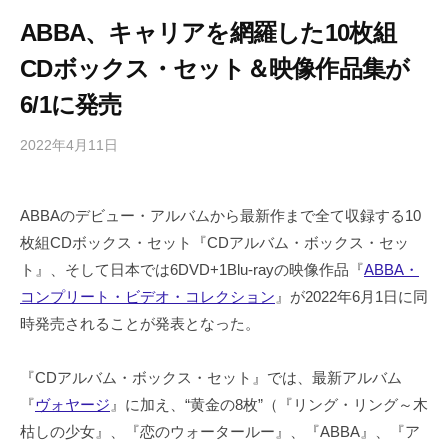
ABBA、キャリアを網羅した10枚組
CDボックス・セット＆映像作品集が
6/1に発売
2022年4月11日
b
/
y
0
h
件
ABBAのデビュー・アルバムから最新作まで全て収録する10
i
の
枚組CDボックス・セット『CDアルバム・ボックス・セッ
g
コ
a
メ
ト』、そして日本では6DVD+1Blu-rayの映像作品『
ABBA・
s
ン
コンプリート・ビデオ・コレクション
』が2022年6月1日に同
h
ト
時発売されることが発表となった。
i
y
『CDアルバム・ボックス・セット』では、最新アルバム
a
『
ヴォヤージ
』に加え、“黄金の8枚”（『リング・リング～木
m
枯しの少女』、『恋のウォータールー』、『ABBA』、『ア
a