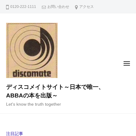
コ
0120-222-1111
お問い合わせ
アクセス
ン
テ
ン
ツ
へ
ス
キ
メ
ニ
ッ
ュ
ー
プ
ディスコメイトサイト～日本で唯一、
ABBAの本を出版～
Let's know the truth together
注目記事