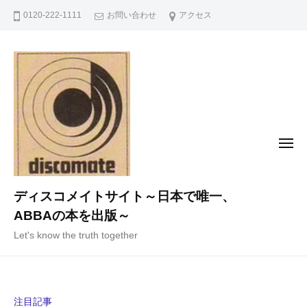
コ
0120-222-1111
お問い合わせ
アクセス
ン
テ
ン
ツ
へ
ス
キ
メ
ニ
ッ
ュ
ー
プ
ディスコメイトサイト～日本で唯一、
ABBAの本を出版～
Let's know the truth together
注目記事