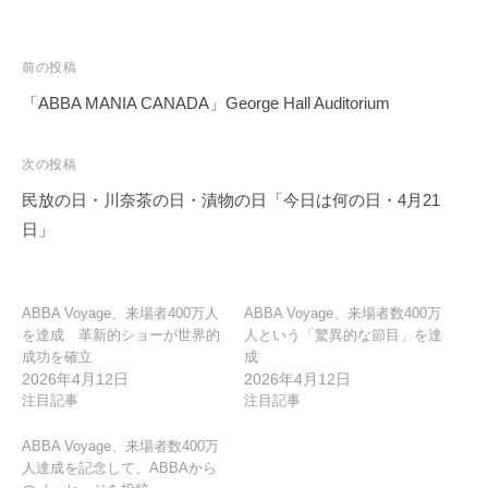
投
前の投稿
稿
「ABBA MANIA CANADA」George Hall Auditorium
ナ
ビ
次の投稿
ゲ
民放の日・川奈茶の日・漬物の日「今日は何の日・4月21
ー
日」
シ
ョ
ン
ABBA Voyage、来場者400万人
ABBA Voyage、来場者数400万
を達成 革新的ショーが世界的
人という「驚異的な節目」を達
成功を確立
成
2026年4月12日
2026年4月12日
注目記事
注目記事
ABBA Voyage、来場者数400万
人達成を記念して、ABBAから