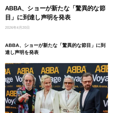
ABBA、ショーが新たな「驚異的な節
目」に到達し声明を発表
2026年4月20日
b
/
y
0
h
件
ABBA、ショーが新たな「驚異的な節目」に到
i
の
達し声明を発表
g
コ
a
メ
s
ン
h
ト
i
y
a
m
a