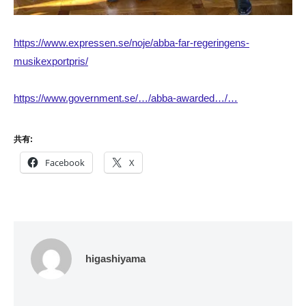
https://www.expressen.se/noje/abba-far-regeringens-
musikexportpris/
https://www.government.se/…/abba-awarded…/…
共有:
Facebook
X
higashiyama