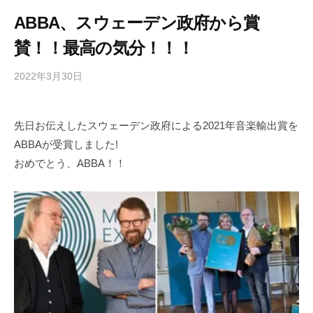
ABBA、スウェーデン政府から賞
賛！！最高の気分！！！
2022年3月30日
b
/
y
0
h
件
先日お伝えしたスウェーデン政府による2021年音楽輸出賞を
i
の
ABBAが受賞しました!
g
コ
a
メ
おめでとう、ABBA！！
s
ン
h
ト
i
y
a
m
a