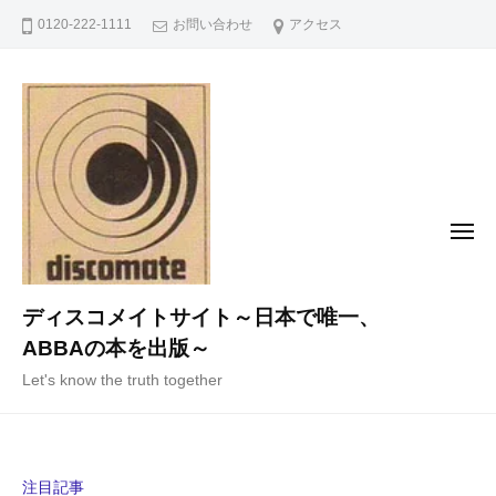
コ
0120-222-1111
お問い合わせ
アクセス
ン
テ
ン
ツ
へ
ス
キ
メ
ニ
ッ
ュ
ー
プ
ディスコメイトサイト～日本で唯一、
ABBAの本を出版～
Let's know the truth together
注目記事