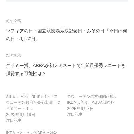
投
前の投稿
稿
マフィアの日・国立競技場落成記念日・みその日「今日は何
ナ
の日・3月30日」
ビ
ゲ
次の投稿
ー
グラミー賞、ABBAが初ノミネートで年間最優秀レコードを
シ
獲得する可能性は？
ョ
ン
ABBA、A36、NEIKEDら「ス
スウェーデンの文化的正典：
ウェーデン政府音楽輸出賞」に
IKEAは入り、ABBAは除外
ノミネート！！
2025年9月5日
2022年3月19日
注目記事
注目記事
IKEAは入ったがABBAは対象