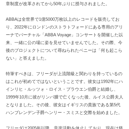
章制度が改革されてから50年ぶりに授与されました。
ABBAは全世界で1億5000万枚以上のレコードを販売してお
り、2022年にロンドンのストラトフォードにある専用のアリ
ーナでバーチャル「ABBA Voyage」コンサートを開催した以
来、一緒に公の場に姿を見せていませんでした。その際、今
後のプロジェクトについて尋ねられたベニーは「何も起こら
ない」と答えました。
特筆すべきは、フリーダが上流階級と関わりを持っているの
はこれが初めてではないということです。彼女は1992年にハ
インリヒ・ルッツォ・ロイス・プラウエン伯爵と結婚し、
1999年10月に彼がリンパ腫で亡くなった後、ルイス公爵夫人
となりました。その後、彼女はイギリスの貴族である第5代
ハンブレンデン子爵ヘンリー・スミスと交際を始めました。
フリーダは2005年以降、音楽活動を休止しており、現在は慈