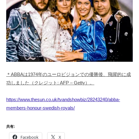
＊ABBAは1974年のユーロビジョンでの優勝後、飛躍的に成
功しました（クレジット: AFP – Getty）。
https://www.thesun.co.uk/tvandshowbiz/28243240/abba-
members-honour-swedish-royals/
共有:
Facebook
X