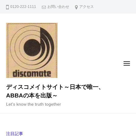
コ
0120-222-1111
お問い合わせ
アクセス
ン
テ
ン
ツ
へ
ス
キ
メ
ニ
ッ
ュ
ー
プ
ディスコメイトサイト～日本で唯一、
ABBAの本を出版～
Let's know the truth together
注目記事