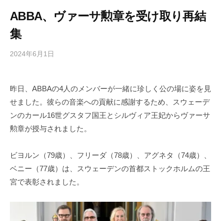
ABBA、ヴァーサ勲章を受け取り再結
集
2024年6月1日
b
/
y
0
h
件
昨日、ABBAの4人のメンバーが一緒に珍しく公の場に姿を見
i
の
せました。彼らの音楽への貢献に感謝するため、スウェーデ
g
コ
a
メ
ンのカール16世グスタフ国王とシルヴィア王妃からヴァーサ
s
ン
勲章が授与されました。
h
ト
i
ビヨルン（79歳）、フリーダ（78歳）、アグネタ（74歳）、
y
ベニー（77歳）は、スウェーデンの首都ストックホルムの王
a
宮で表彰されました。
m
a