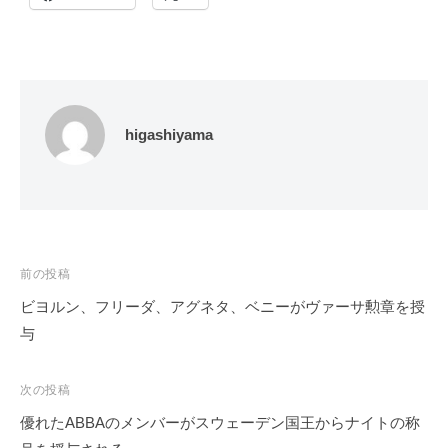
higashiyama
投
前の投稿
稿
ビヨルン、フリーダ、アグネタ、ベニーがヴァーサ勲章を授
ナ
与
ビ
ゲ
次の投稿
ー
優れたABBAのメンバーがスウェーデン国王からナイトの称
シ