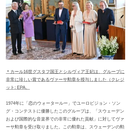
＊カール16世グスタフ国王とシルヴィア王妃は、グループに
非常に珍しい賞であるヴァーサ勲章を授与しました（クレジ
ット: EPA。
1974年に「恋のウォータールー」でユーロビジョン・ソン
グ・コンテストに優勝したこのグループは、「スウェーデン
および国際的な音楽界での非常に優れた貢献」に対してヴァ
ーサ勲章を受け取りました。この勲章は、スウェーデンの勲