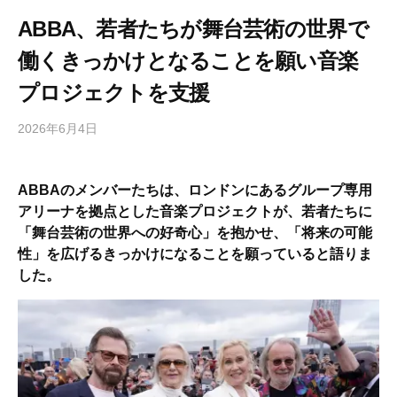
ABBA、若者たちが舞台芸術の世界で
働くきっかけとなることを願い音楽
プロジェクトを支援
2026年6月4日
b
/
y
0
h
件
ABBAのメンバーたちは、ロンドンにあるグループ専用
i
の
アリーナを拠点とした音楽プロジェクトが、若者たちに
g
コ
「舞台芸術の世界への好奇心」を抱かせ、「将来の可能
a
メ
性」を広げるきっかけになることを願っていると語りま
s
ン
した。
h
ト
i
y
a
m
a