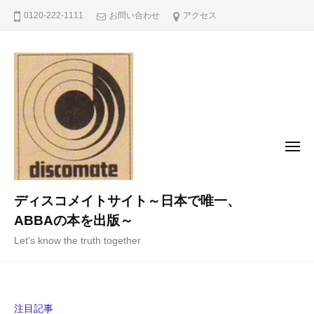
コ
0120-222-1111
お問い合わせ
アクセス
ン
テ
ン
ツ
へ
ス
キ
メ
ニ
ッ
ュ
ー
プ
ディスコメイトサイト～日本で唯一、
ABBAの本を出版～
Let's know the truth together
注目記事