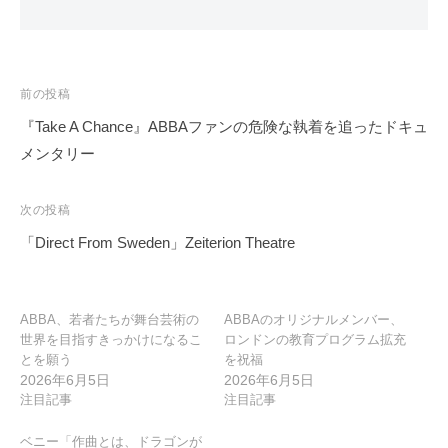
投
前の投稿
稿
『Take A Chance』ABBAファンの危険な執着を追ったドキュ
ナ
メンタリー
ビ
ゲ
次の投稿
ー
「Direct From Sweden」Zeiterion Theatre
シ
ョ
ン
ABBA、若者たちが舞台芸術の
ABBAのオリジナルメンバー、
世界を目指すきっかけになるこ
ロンドンの教育プログラム拡充
とを願う
を祝福
2026年6月5日
2026年6月5日
注目記事
注目記事
ベニー「作曲とは、ドラゴンが