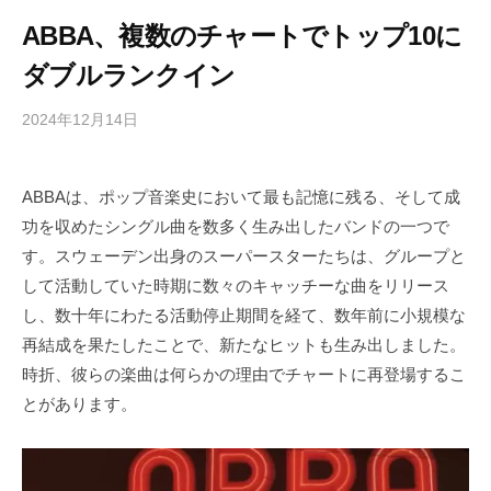
ABBA、複数のチャートでトップ10に
ダブルランクイン
2024年12月14日
b
/
y
0
h
件
ABBAは、ポップ音楽史において最も記憶に残る、そして成
i
の
功を収めたシングル曲を数多く生み出したバンドの一つで
g
コ
a
メ
す。スウェーデン出身のスーパースターたちは、グループと
s
ン
して活動していた時期に数々のキャッチーな曲をリリース
h
ト
し、数十年にわたる活動停止期間を経て、数年前に小規模な
i
再結成を果たしたことで、新たなヒットも生み出しました。
y
時折、彼らの楽曲は何らかの理由でチャートに再登場するこ
a
とがあります。
m
a