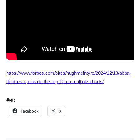
https://www.forbes.com/sites/hughmcintyre/2024/12/13/abba-
doubles-up-inside-the-top-10-on-multiple-charts/
共有:
Facebook
X