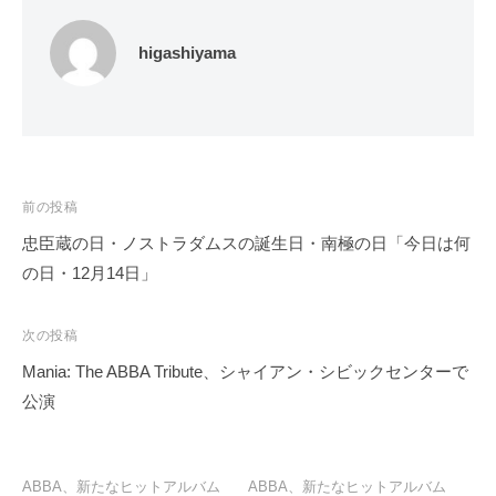
higashiyama
投
前の投稿
稿
忠臣蔵の日・ノストラダムスの誕生日・南極の日「今日は何
ナ
の日・12月14日」
ビ
ゲ
次の投稿
ー
Mania: The ABBA Tribute、シャイアン・シビックセンターで
シ
公演
ョ
ン
ABBA、新たなヒットアルバム
ABBA、新たなヒットアルバム