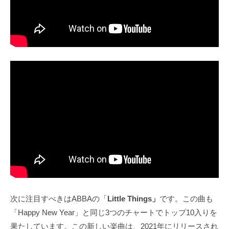
次に注目すべきはABBAの「
Little Things」
です。この曲も
「Happy New Year」と同じ3つのチャートでトップ10入りを
果たしています。この新しい楽曲は、2021年にリリースされ