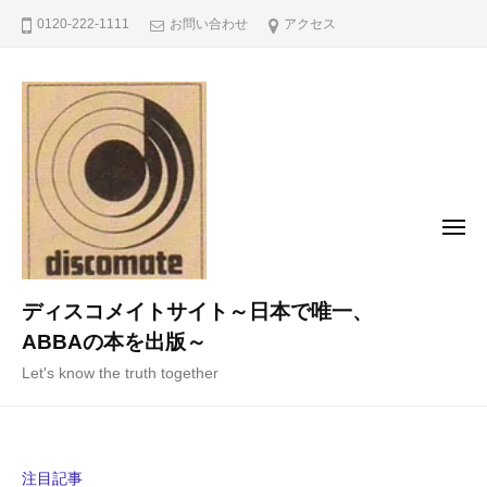
コ
0120-222-1111
お問い合わせ
アクセス
ン
テ
ン
ツ
へ
ス
キ
メ
ニ
ッ
ュ
ー
プ
ディスコメイトサイト～日本で唯一、
ABBAの本を出版～
Let's know the truth together
注目記事