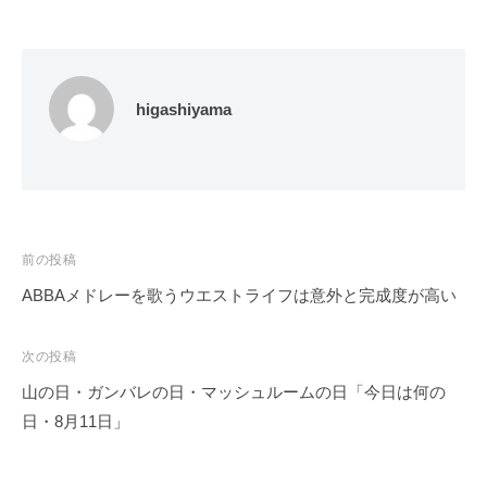
higashiyama
投
前の投稿
稿
ABBAメドレーを歌うウエストライフは意外と完成度が高い
ナ
ビ
次の投稿
ゲ
山の日・ガンバレの日・マッシュルームの日「今日は何の
ー
日・8月11日」
シ
ョ