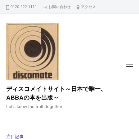
コ
0120-222-1111
お問い合わせ
アクセス
ン
テ
ン
ツ
へ
ス
キ
メ
ニ
ッ
ュ
ー
プ
ディスコメイトサイト～日本で唯一、
ABBAの本を出版～
Let's know the truth together
注目記事