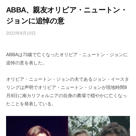
ABBA、親友オリビア・ニュートン・
ジョンに追悼の意
2022年8月10日
b
/
y
0
h
件
ABBAは73歳で亡くなったオリビア・ニュートン・ジョンに
i
の
追悼の意を表した。
g
コ
a
メ
s
ン
オリビア・ニュートン・ジョンの夫であるジョン・イースタ
h
ト
リングは声明でオリビア・ニュートン・ジョンが現地時間8
i
月8日に南カリフォルニアの自身の農場で穏やかに亡くなっ
y
たことを発表している。
a
m
a