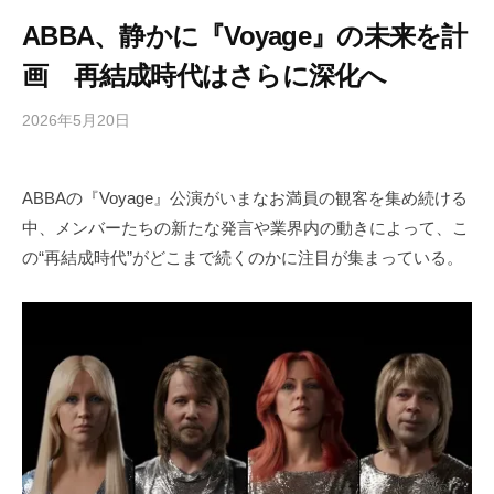
ABBA、静かに『Voyage』の未来を計
画 再結成時代はさらに深化へ
2026年5月20日
b
/
y
0
h
件
ABBAの『Voyage』公演がいまなお満員の観客を集め続ける
i
の
中、メンバーたちの新たな発言や業界内の動きによって、こ
g
コ
a
メ
の“再結成時代”がどこまで続くのかに注目が集まっている。
s
ン
h
ト
i
y
a
m
a