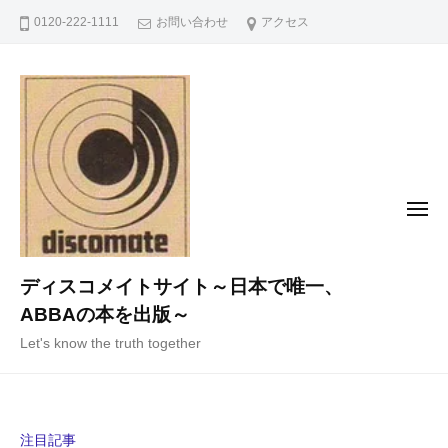
コ
0120-222-1111
お問い合わせ
アクセス
ン
テ
ン
ツ
へ
ス
キ
メ
ニ
ッ
ュ
ー
プ
ディスコメイトサイト～日本で唯一、
ABBAの本を出版～
Let's know the truth together
注目記事