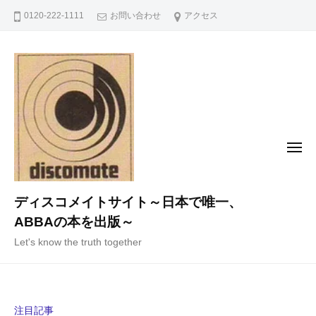
コ
0120-222-1111
お問い合わせ
アクセス
ン
テ
ン
ツ
へ
ス
キ
メ
ニ
ッ
ュ
ー
プ
ディスコメイトサイト～日本で唯一、
ABBAの本を出版～
Let's know the truth together
注目記事