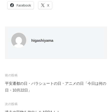
Facebook
X
higashiyama
投
前の投稿
稿
平安遷都の日・パラシュートの日・アニメの日「今日は何の
ナ
日・10月22日」
ビ
ゲ
次の投稿
ー