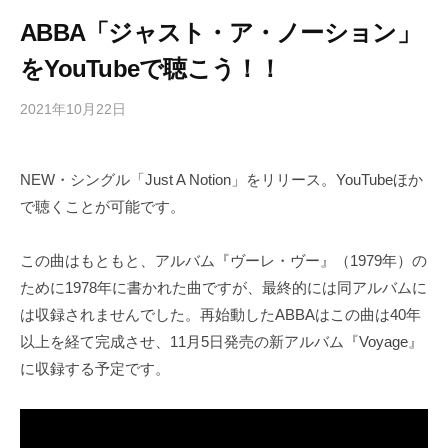
ABBA「ジャスト・ア・ノーション」
をYouTubeで聴こう！！
2021年10月22日
b
/
y
0
h
件
NEW・シングル「Just A Notion」をリリース。YouTubeほか
i
の
で聴くことが可能です。
g
コ
a
メ
s
ン
この曲はもともと、アルバム『ヴーレ・ヴー』（1979年）の
h
ト
ために1978年に書かれた曲ですが、最終的には同アルバムに
i
は収録されませんでした。再始動したABBAはこの曲は40年
y
以上を経て完成させ、11月5日発売の新アルバム『Voyage』
a
に収録する予定です。
m
a