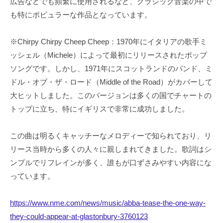
広告などでも頻繁に使用されるなど、クラシック音楽の中で
も特にポピュラーな作品となっています。
※Chirpy Chirpy Cheep Cheep：1970年にイタリアの歌手ミ
ッシェル（Michele）によって最初にリリースされたポップ
ソングです。しかし、1971年にスコットランドのバンド、ミ
ドル・オブ・ザ・ロード（Middle of the Road）がカバーして
大ヒットしました。このバージョンは多くの国でチャートの
トップに立ち、特にイギリスで非常に成功しました。
この曲は明るくキャッチーなメロディーで知られており、リ
リース当時から多くの人々に親しまれてきました。歌詞はシ
ンプルでリフレインが多く、誰もが口ずさみやすい内容にな
っています。
https://www.nme.com/news/music/abba-tease-the-one-way-
they-could-appear-at-glastonbury-3760123