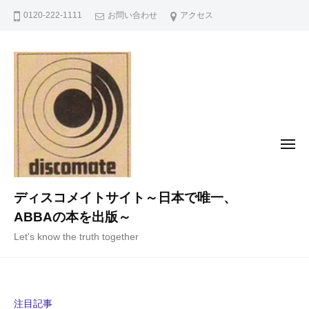
コ
0120-222-1111
お問い合わせ
アクセス
ン
テ
ン
ツ
へ
ス
キ
メ
ニ
ッ
ュ
ー
プ
ディスコメイトサイト～日本で唯一、
ABBAの本を出版～
Let's know the truth together
注目記事