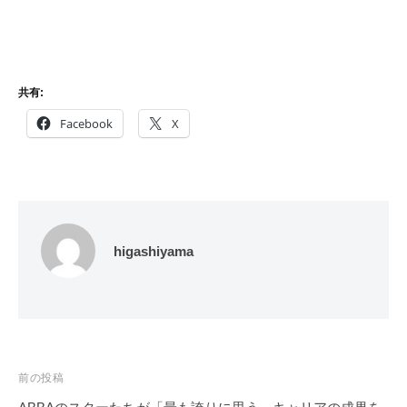
共有:
Facebook
X
higashiyama
投
前の投稿
稿