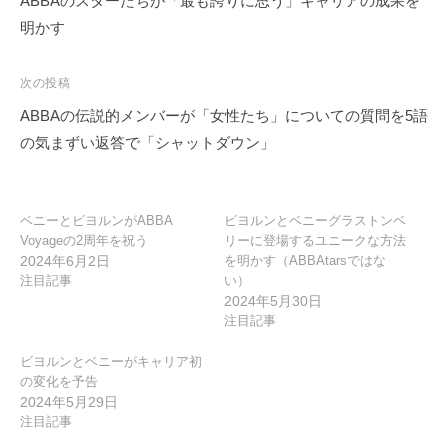
ABBAのスターたちが「最も誇りに思う」キャリアの成果を
ナ
明かす
ビ
ゲ
次の投稿
ー
ABBAの伝説的メンバーが「女性たち」についての質問を5語
シ
の気まずい返答で「シャットダウン」
ョ
ン
ベニーとビヨルンがABBA
ビヨルンとベニーグラストンベ
Voyageの2周年を祝う
リーに登場するユニークな方法
2024年6月2日
を明かす（ABBAtarsではな
注目記事
い）
2024年5月30日
注目記事
ビヨルンとベニーがキャリア初
の変化を予告
2024年5月29日
注目記事