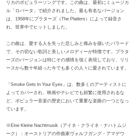
リカのポピュラーソングです。この曲は、最初にミュージカ
ル「ロバータ」で紹介されました。最も有名なバージョン
は、1958年にプラターズ（The Platters）によって録音さ
れ、世界中でヒットしました。
この曲は、愛する人を失った悲しみと痛みを描いたバラード
で、その切ない歌詞と美しいメロディーが特徴です。プラタ
ーズのバージョンは特にその感情を強く表現しており、リリ
ースから数十年経った今でも多くの人々に愛されています。
「Smoke Gets In Your Eyes」は、数多くのアーティストに
よってカバーされ、映画やテレビでも頻繁に使用されるな
ど、ポピュラー音楽の歴史において重要な楽曲の一つとなっ
ています。
※Eine Kleine Nachtmusik（アイネ・クライネ・ナハトムジ
ーク）：オーストリアの作曲家ヴォルフガング・アマデウ