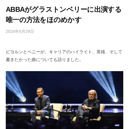
ABBAがグラストンベリーに出演する
唯一の方法をほのめかす
2024年5月29日
b
/
y
0
h
件
ビヨルンとベニーが、キャリアのハイライト、英雄、そして
i
の
書きたかった曲についても語りました。
g
コ
a
メ
s
ン
h
ト
i
y
a
m
a