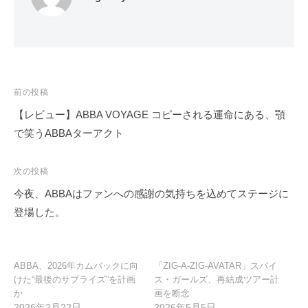
投
前の投稿
稿
【レビュー】ABBA VOYAGE コピーされる運命にある、顎
ナ
で笑うABBAターアクト
ビ
ゲ
次の投稿
ー
今夜、ABBAはファンへの感謝の気持ちを込めてステージに
シ
登場した。
ョ
ン
ABBA、2026年カムバックに向
「ZIG-A-ZIG-AVATAR」スパイ
けた“最後のサプライズ”を計画
ス・ガールズ、再結成ツアー計
か
画を断念
2026年2月22日
2026年5月5日