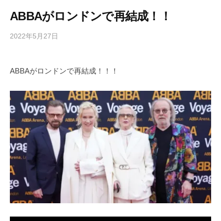
ABBAがロンドンで再結成！！
2022年5月27日
b
/
y
0
h
件
ABBAがロンドンで再結成！！！
i
の
g
コ
a
メ
s
ン
h
ト
i
y
a
m
a