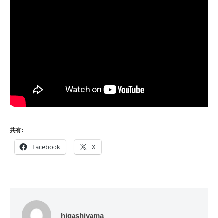
共有:
Facebook
X
higashiyama