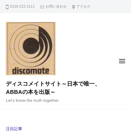
コ
0120-222-1111
お問い合わせ
アクセス
ン
テ
ン
ツ
へ
ス
キ
メ
ニ
ッ
ュ
ー
プ
ディスコメイトサイト～日本で唯一、
ABBAの本を出版～
Let's know the truth together
注目記事