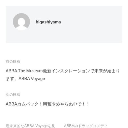
higashiyama
投
前の投稿
稿
ABBA The Museum最新インスタレーションで未来が始まり
ナ
ます。ABBA Voyage
ビ
ゲ
次の投稿
ー
ABBAカムバック！興奮冷めやらぬ中で！！
シ
ョ
ン
近未来的なABBA Voyageを見
ABBAのドラッグコメディ