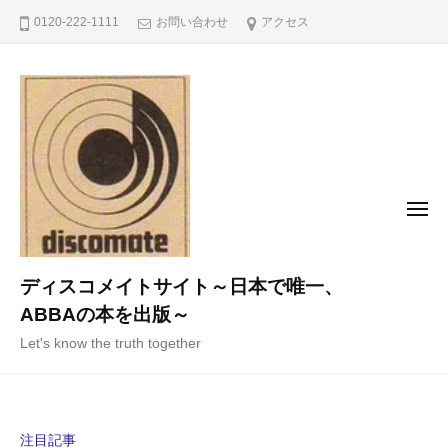
コ
0120-222-1111
お問い合わせ
アクセス
ン
テ
ン
ツ
へ
ス
キ
メ
ニ
ッ
ュ
ー
プ
ディスコメイトサイト～日本で唯一、
ABBAの本を出版～
Let's know the truth together
注目記事