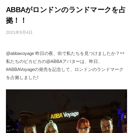
ABBAがロンドンのランドマークを占
拠！！
2021年9月4日
b
/
y
0
h
件
@abbavoyage 昨日の夜、街で私たちを見つけましたか？
i
の
私たちのピカピカの@ABBAアバターは、昨日、
g
コ
a
メ
#ABBAVoyageの発売を記念して、ロンドンのランドマーク
s
ン
を占拠しました!
h
ト
i
y
a
m
a