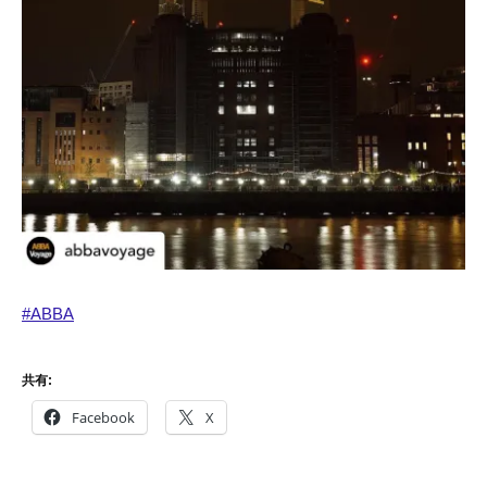
#ABBA
共有:
Facebook
X