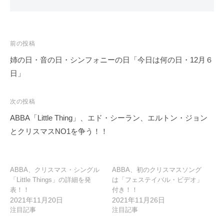
投
前の投稿
稿
姉の日・音の日・シンフォニーの日「今日は何の日・12月６
ナ
日」
ビ
ゲ
次の投稿
ー
ABBA「Little Thing」、エド・シーラン、エルトン・ジョン
シ
とクリスマスNO1を争う！！
ョ
ン
ABBA、クリスマス・シングル
ABBA、初のクリスマスソング
「Little Things」の詳細を発
は「フェステイバル・ビデオ」
表！！
付き！！
2021年11月20日
2021年11月26日
注目記事
注目記事