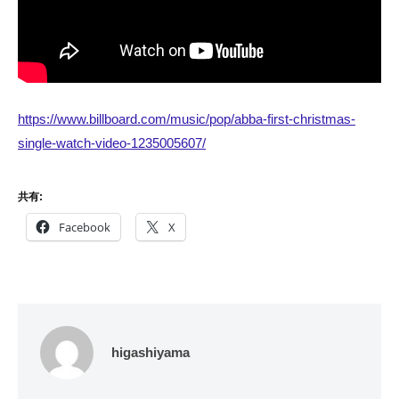
https://www.billboard.com/music/pop/abba-first-christmas-
single-watch-video-1235005607/
共有:
Facebook
X
higashiyama