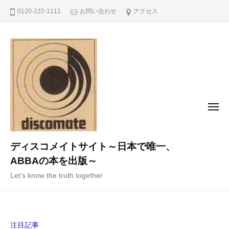
コ
0120-222-1111
お問い合わせ
アクセス
ン
テ
ン
ツ
へ
ス
キ
メ
ニ
ッ
ュ
ー
プ
ディスコメイトサイト～日本で唯一、
ABBAの本を出版～
Let's know the truth together
注目記事