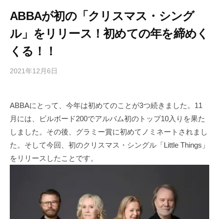
ABBAが初の「クリスマス・シング
ル」をリリース！初めての年を締めく
くる！！
2021年12月6日
b
/
y
0
h
件
ABBAにとって、今年は初めてのことが3つ続きました。11
i
の
月には、ビルボード200でアルバム初のトップ10入りを果た
g
コ
a
メ
しました。その後、グラミー賞に初めてノミネートされまし
s
ン
た。そして今回、初のクリスマス・シングル「Little Things」
h
ト
をリリースしたことです。
i
y
a
m
a