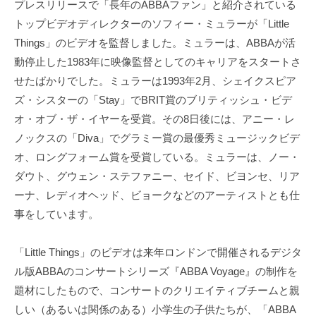
プレスリリースで「長年のABBAファン」と紹介されている
トップビデオディレクターのソフィー・ミュラーが「Little
Things」のビデオを監督しました。ミュラーは、ABBAが活
動停止した1983年に映像監督としてのキャリアをスタートさ
せたばかりでした。ミュラーは1993年2月、シェイクスピア
ズ・シスターの「Stay」でBRIT賞のブリティッシュ・ビデ
オ・オブ・ザ・イヤーを受賞。その8日後には、アニー・レ
ノックスの「Diva」でグラミー賞の最優秀ミュージックビデ
オ、ロングフォーム賞を受賞している。ミュラーは、ノー・
ダウト、グウェン・ステファニー、セイド、ビヨンセ、リア
ーナ、レディオヘッド、ビョークなどのアーティストとも仕
事をしています。
「Little Things」のビデオは来年ロンドンで開催されるデジタ
ル版ABBAのコンサートシリーズ『ABBA Voyage』の制作を
題材にしたもので、コンサートのクリエイティブチームと親
しい（あるいは関係のある）小学生の子供たちが、「ABBA