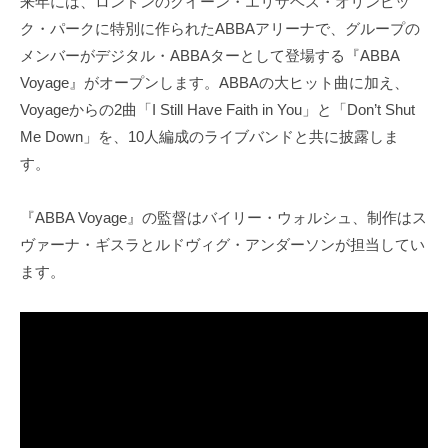
来年には、ロンドンのクイーン・エリザベス・オリンピッ
ク・パークに特別に作られたABBAアリーナで、グループの
メンバーがデジタル・ABBAターとして登場する『ABBA
Voyage』がオープンします。ABBAの大ヒット曲に加え、
Voyageからの2曲「I Still Have Faith in You」と「Don’t Shut
Me Down」を、10人編成のライブバンドと共に披露しま
す。
『ABBA Voyage』の監督はバイリー・ウォルシュ、制作はス
ヴァーナ・ギスラとルドヴィグ・アンダーソンが担当してい
ます。