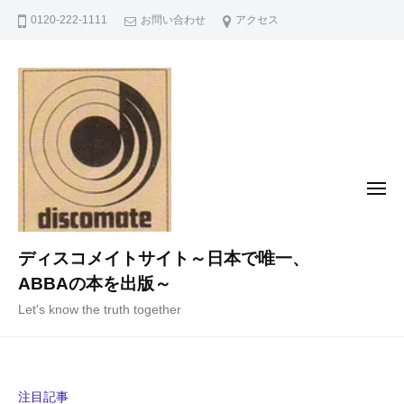
コ
0120-222-1111
お問い合わせ
アクセス
ン
テ
ン
ツ
へ
ス
キ
メ
ニ
ッ
ュ
ー
プ
ディスコメイトサイト～日本で唯一、
ABBAの本を出版～
Let's know the truth together
注目記事