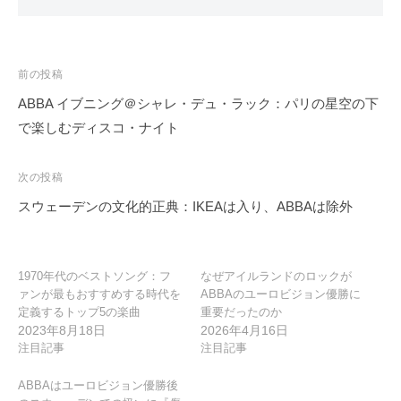
投
前の投稿
稿
ABBA イブニング＠シャレ・デュ・ラック：パリの星空の下
ナ
で楽しむディスコ・ナイト
ビ
ゲ
次の投稿
ー
スウェーデンの文化的正典：IKEAは入り、ABBAは除外
シ
ョ
ン
1970年代のベストソング：フ
なぜアイルランドのロックが
ァンが最もおすすめする時代を
ABBAのユーロビジョン優勝に
定義するトップ5の楽曲
重要だったのか
2023年8月18日
2026年4月16日
注目記事
注目記事
ABBAはユーロビジョン優勝後