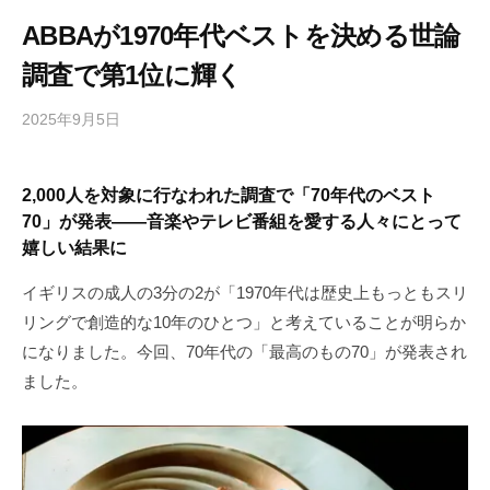
ABBAが1970年代ベストを決める世論
調査で第1位に輝く
2025年9月5日
b
/
y
0
h
件
2,000人を対象に行なわれた調査で「70年代のベスト
i
の
70」が発表——音楽やテレビ番組を愛する人々にとって
g
コ
嬉しい結果に
a
メ
s
ン
イギリスの成人の3分の2が「1970年代は歴史上もっともスリ
h
ト
リングで創造的な10年のひとつ」と考えていることが明らか
i
になりました。今回、70年代の「最高のもの70」が発表され
y
ました。
a
m
a