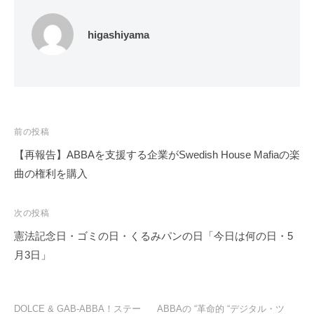
higashiyama
投
前の投稿
稿
【再報告】ABBAを支援する企業がSwedish House Mafiaの楽
ナ
曲の権利を購入
ビ
ゲ
次の投稿
ー
憲法記念日・ゴミの日・くるみパンの日「今日は何の日・5
シ
月3日」
ョ
ン
DOLCE & GAB-ABBA！ステー
ABBAの “革命的 “デジタル・ツ