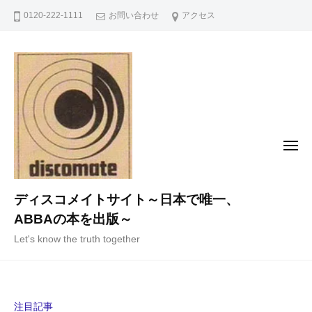
コ
0120-222-1111
お問い合わせ
アクセス
ン
テ
ン
ツ
へ
ス
キ
メ
ニ
ッ
ュ
ー
プ
ディスコメイトサイト～日本で唯一、
ABBAの本を出版～
Let's know the truth together
注目記事