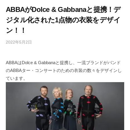
ABBAがDolce & Gabbanaと提携！デ
ジタル化された1点物の衣装をデザイ
ン！！
2022年5月2日
b
/
y
0
h
件
ABBAはDolce & Gabbanaと提携し、一流ブランドがバンド
i
の
のABBAター・コンサートのための衣装の数々をデザインし
g
コ
a
メ
ています。
s
ン
h
ト
i
y
a
m
a