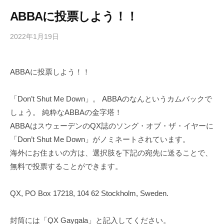
ABBAに投票しよう！！
2022年1月19日
b
/
y
0
h
件
ABBAに投票しよう！！
i
の
g
コ
a
メ
「Don’t Shut Me Down」。 ABBAのなんというカムバックで
s
ン
しょう。 純粋なABBAの金字塔！
h
ト
ABBAはスウェーデンのQX誌のソング・オブ・ザ・イヤーに
i
「Don’t Shut Me Down」がノミネートされています。
y
海外にお住まいの方は、選択肢を下記の宛先に送ることで、
a
無料で投票することができます。
m
a
QX, PO Box 17218, 104 62 Stockholm, Sweden.
封筒には「QX Gaygala」と記入してください。