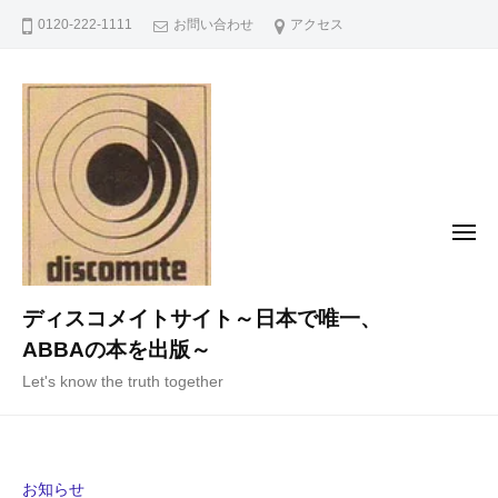
コ
0120-222-1111
お問い合わせ
アクセス
ン
テ
ン
ツ
へ
ス
キ
メ
ニ
ッ
ュ
ー
プ
ディスコメイトサイト～日本で唯一、
ABBAの本を出版～
Let's know the truth together
お知らせ