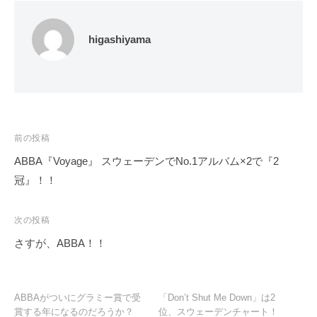
higashiyama
投
前の投稿
稿
ABBA『Voyage』 スウェーデンでNo.1アルバム×2で『2
ナ
冠』！！
ビ
ゲ
次の投稿
ー
さすが、ABBA！！
シ
ョ
ン
ABBAがついにグラミー賞で受
「Don’t Shut Me Down」は2
賞する年になるのだろうか？
位、スウェーデンチャート！