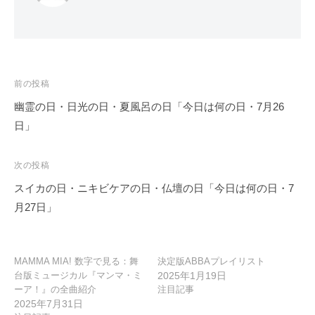
投
前の投稿
稿
幽霊の日・日光の日・夏風呂の日「今日は何の日・7月26
ナ
日」
ビ
ゲ
次の投稿
ー
スイカの日・ニキビケアの日・仏壇の日「今日は何の日・7
シ
月27日」
ョ
ン
MAMMA MIA! 数字で見る：舞
決定版ABBAプレイリスト
台版ミュージカル『マンマ・ミ
2025年1月19日
ーア！』の全曲紹介
注目記事
2025年7月31日