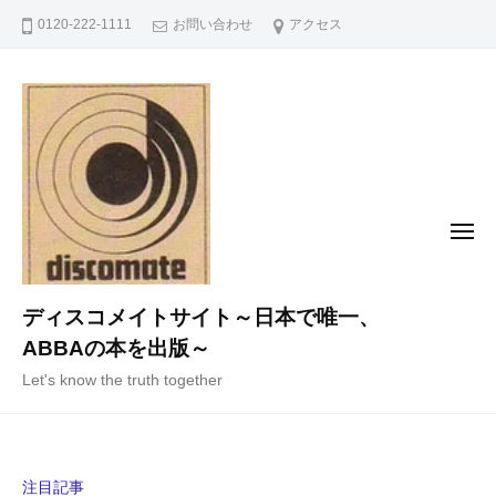
コ
0120-222-1111
お問い合わせ
アクセス
ン
テ
ン
ツ
へ
ス
キ
メ
ニ
ッ
ュ
ー
プ
ディスコメイトサイト～日本で唯一、
ABBAの本を出版～
Let's know the truth together
注目記事