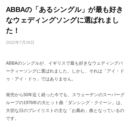
ABBAの「あるシングル」が最も好き
なウェディングソングに選ばれまし
た！
2022年7月26日
b
/
y
0
h
件
ABBAのシングルが、イギリスで最も好きなウェディングパ
i
の
ーティーソングに選ばれました。しかし、それは「アイ・ド
g
コ
a
メ
ゥ・アイ・ドゥ」ではありません。
s
ン
h
ト
発売から50年近く経った今でも、スウェーデンのスーパーグ
i
ループの1976年の大ヒット曲「ダンシング・クイーン」は、
y
大切な日のプレイリストの主な「お薦め」曲となっているの
a
です。
m
a