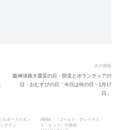
次の投稿
阪神淡路大震災の日・防災とボランティアの
に
日・おむすびの日「今日は何の日・1月17
日」
てビルボードのダン
ABBA、『ゴールド：グレイテス
ンクイン
ト・ヒッツ』の快挙