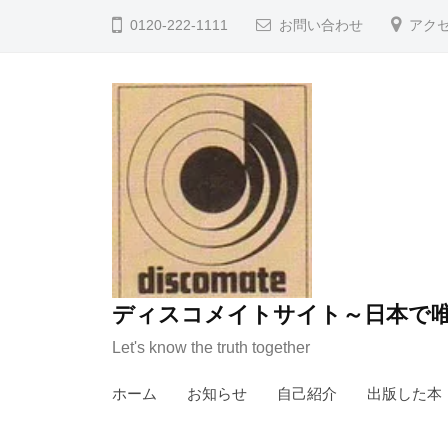
コ
0120-222-1111
お問い合わせ
アク
ン
テ
ン
ツ
へ
ス
キ
ッ
プ
ディスコメイトサイト～日本で唯
Let's know the truth together
ホーム
お知らせ
自己紹介
出版した本