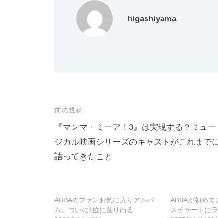
higashiyama
投
前の投稿
稿
『マンマ・ミーア！3』は実現する？ミュー
ジカル映画シリーズのキャストがこれまで
ナ
語ってきたこと
ビ
ゲ
ー
ABBAのファンお気に入りアルバ
ABBAが初め
シ
ム、ついに1位に躍り出る
スチャートにラ