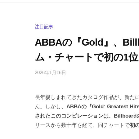
注目記事
ABBAの『Gold』、Bi
ム・チャートで初の1位
2026年1月16日
b
/
y
0
h
件
長年親しまれてきたカタログ作品が、新た
i
の
g
コ
ん。しかし、
ABBAの『Gold: Greate
a
メ
されたこのコンピレーションは、BillboardのT
s
ン
リースから数十年を経て、同チャートで
初
h
ト