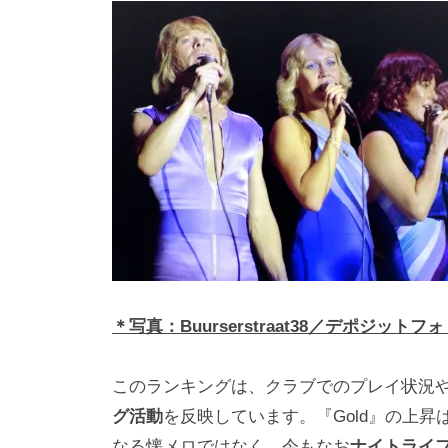
i
y
a
m
a
＊写真：Buurserstraat38／デポジットフ
このランキングは、クラブでのプレイ状況
グ活動
を反映しています。『Gold』の上
なる懐メロではなく、今もなお
ナイトライ