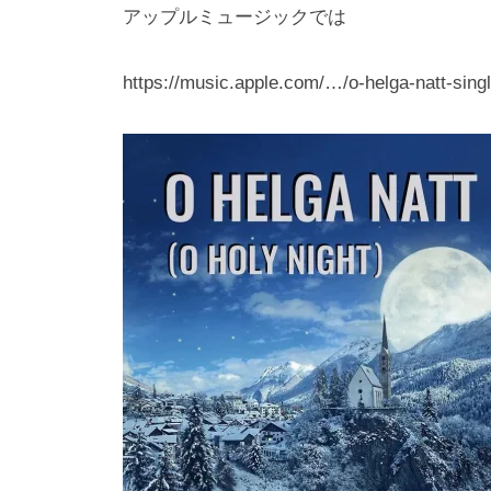
i
アップルミュージックでは
y
a
https://music.apple.com/…/o-helga-natt-sin
m
a