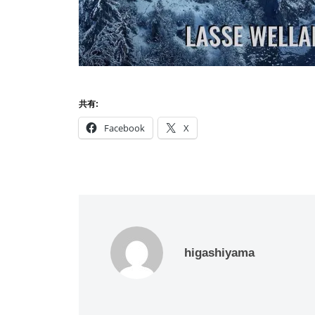
共有:
Facebook
X
higashiyama