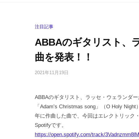
注目記事
ABBAのギタリスト、
曲を発表！！
2021年11月19日
b
/
y
0
h
件
ABBAのギタリスト、ラッセ・ウェランダ
i
の
g
コ
「Adam’s Christmas song」（O Ho
a
メ
年に作曲した曲で、今回はエレクトリック
s
ン
Spotifyです。
h
ト
https://open.spotify.com/track/3Vadnzm