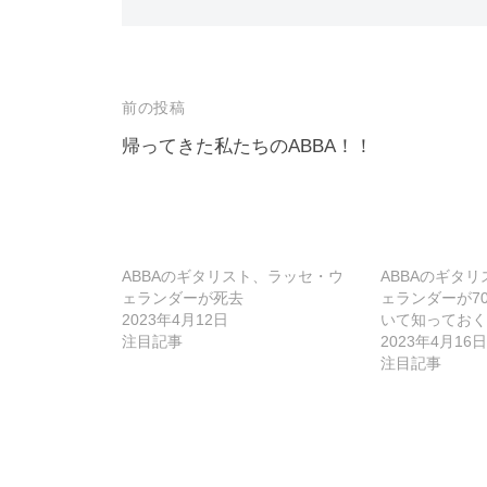
投
前の投稿
稿
帰ってきた私たちのABBA！！
ナ
ビ
ゲ
ABBAのギタリスト、ラッセ・ウ
ABBAのギタ
ー
ェランダーが死去
ェランダーが7
2023年4月12日
いて知っておく
シ
注目記事
2023年4月16日
ョ
注目記事
ン