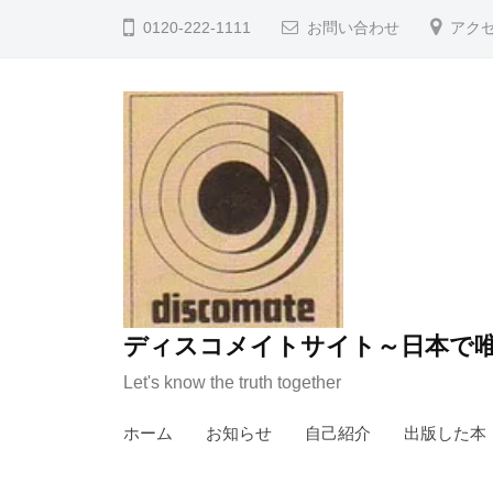
コ
0120-222-1111
お問い合わせ
アク
ン
テ
ン
ツ
へ
ス
キ
ッ
プ
ディスコメイトサイト～日本で唯
Let's know the truth together
ホーム
お知らせ
自己紹介
出版した本