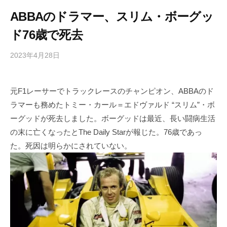
ABBAのドラマー、スリム・ボーグッ
ド76歳で死去
2023年4月28日
b
/
y
0
h
件
元F1レーサーでトラックレースのチャンピオン、ABBAのド
i
の
ラマーも務めたトミー・カール＝エドヴァルド “スリム”・ボ
g
コ
a
メ
ーグッドが死去しました。ボーグッドは最近、長い闘病生活
s
ン
の末に亡くなったとThe Daily Starが報じた。76歳であっ
h
ト
た。死因は明らかにされていない。
i
y
a
m
a