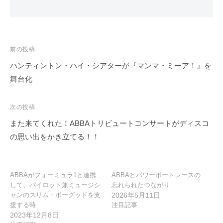
投
前の投稿
稿
ハンティントン・ハイ・シアターが『マンマ・ミーア！』を
ナ
舞台化
ビ
ゲ
次の投稿
ー
また来てくれた！ABBAトリビュートコンサートがディスコ
シ
の思い出をかき立てる！！
ョ
ン
ABBAがフォーミュラ1と連携
ABBAとパワーボートレースの
して、パイロット兼ミュージシ
忘れられたつながり
ャンのスリム・ボーグッドを支
2026年5月11日
援する時
注目記事
2023年12月8日