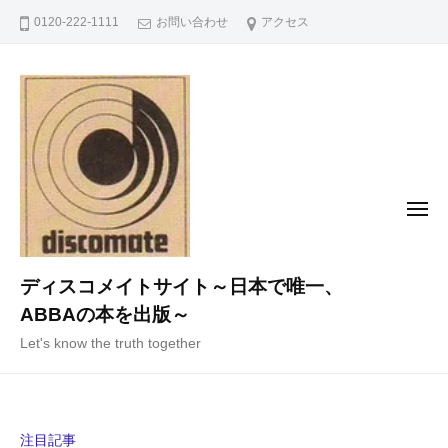
コ
0120-222-1111
お問い合わせ
アクセス
ン
テ
ン
ツ
へ
ス
キ
メ
ニ
ッ
ュ
ー
プ
ディスコメイトサイト～日本で唯一、
ABBAの本を出版～
Let's know the truth together
注目記事