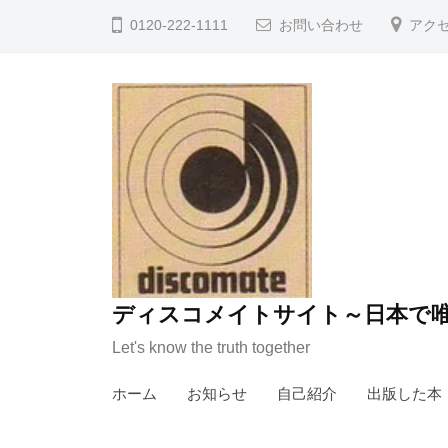
コ
0120-222-1111
お問い合わせ
アク
ン
テ
ン
ツ
へ
ス
キ
ッ
プ
ディスコメイトサイト～日本で唯
Let's know the truth together
ホーム
お知らせ
自己紹介
出版した本