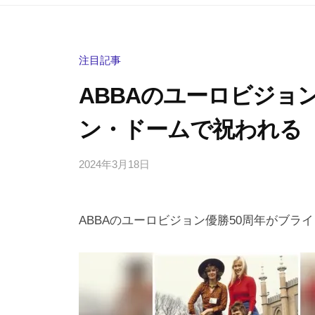
注目記事
ABBAのユーロビジョ
ン・ドームで祝われる
2024年3月18日
b
/
y
0
h
件
ABBAのユーロビジョン優勝50周年がブラ
i
の
g
コ
a
メ
s
ン
h
ト