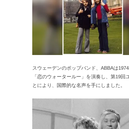
i
y
a
m
a
スウェーデンのポップバンド、ABBAは19
「恋のウォータールー」を演奏し、第19回
とにより、国際的な名声を手にしました。