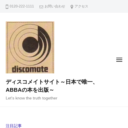
コ
0120-222-1111
お問い合わせ
アクセス
ン
テ
ン
ツ
へ
ス
キ
メ
ニ
ッ
ュ
ー
プ
ディスコメイトサイト～日本で唯一、
ABBAの本を出版～
Let's know the truth together
注目記事