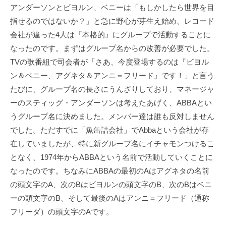
アンダーソンとビヨルン、ベニーは「もしかしたら世界を目
指せるのではないか？」と急に野心が芽生え始め、レコード
会社が違った4人は『本格的』にグループで活動することに
なったのです。まずはグループ名からの改善が必要でした。
TVの歌番組で司会者が「さあ、今度登場するのは『ビヨル
ン＆ベニー、アグネタ＆アンニ＝フリード』です！」と言う
たびに、グループ名の長さにうんざりしており、マネージャ
ーのスティッグ・アンダーソンは考えたあげく、ABBAとい
うグループ名に決めました。メンバー達は誰も反対しません
でした。ただすでに「魚缶詰会社」でAbbaという会社が存
在していましたが、特に新グループ名にイチャモンつけるこ
となく、1974年からABBAという名前で活動していくことに
なったのです。ちなみにABBAの最初のAはアグネタの名前
の頭文字のA、次のBはビヨルンの頭文字のB、次のBはベニ
ーの頭文字のB、そして最後のAはアンニ＝フリード（通称
フリーダ）の頭文字のAです。