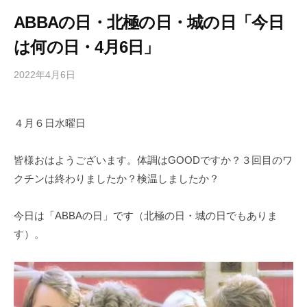
ABBAの日・北極の日・城の日「今日
は何の日・4月6日」
2022年4月6日
b
/
y
0
h
件
４月６日水曜日
i
の
g
コ
a
メ
皆様おはようございます。体調はGOODですか？３回目のワ
s
ン
クチンは終わりましたか？検温しましたか？
h
ト
i
今日は「ABBAの日」です（北極の日・城の日でもありま
y
す）。
a
m
a