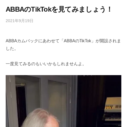
ABBAのTikTokを見てみましょう！
2021年9月19日
b
/
y
0
h
件
ABBAカムバックにあわせて「ABBAのTikTok」が開設されま
i
の
した。
g
コ
a
メ
s
ン
一度見てみるのもいいかもしれませんよ。
h
ト
i
y
a
m
a