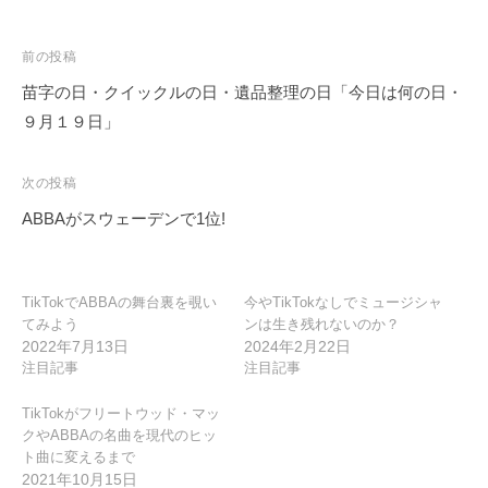
投
前の投稿
稿
苗字の日・クイックルの日・遺品整理の日「今日は何の日・
ナ
９月１９日」
ビ
ゲ
次の投稿
ー
ABBAがスウェーデンで1位!
シ
ョ
ン
TikTokでABBAの舞台裏を覗い
今やTikTokなしでミュージシャ
てみよう
ンは生き残れないのか？
2022年7月13日
2024年2月22日
注目記事
注目記事
TikTokがフリートウッド・マッ
クやABBAの名曲を現代のヒッ
ト曲に変えるまで
2021年10月15日