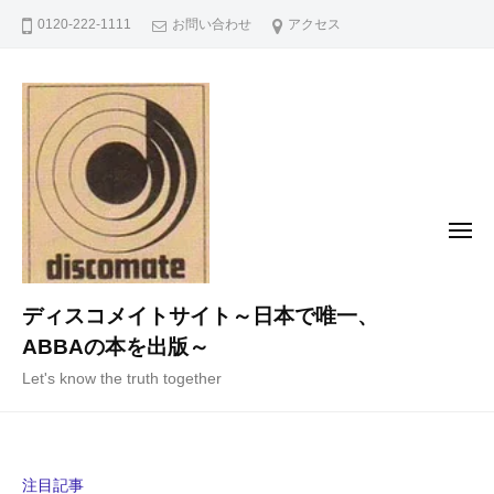
コ
0120-222-1111
お問い合わせ
アクセス
ン
テ
ン
ツ
へ
ス
キ
メ
ニ
ッ
ュ
ー
プ
ディスコメイトサイト～日本で唯一、
ABBAの本を出版～
Let's know the truth together
注目記事