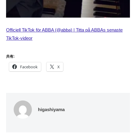
Officiell TikTok för ABBA (@abba) | Titta på ABBAs senaste
TikTok-videor
共有:
Facebook
X
higashiyama