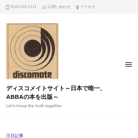
コ
0120-222-1111
お問い合わせ
アクセス
ン
テ
ン
ツ
へ
ス
キ
メ
ニ
ッ
ュ
ー
プ
ディスコメイトサイト～日本で唯一、
ABBAの本を出版～
Let's know the truth together
注目記事