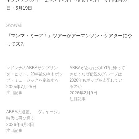
ナ
日・5月19日」
ビ
ゲ
次の投稿
ー
『マンマ・ミーア！』ツアーがアーマンソン・シアターにや
シ
って来る
ョ
ン
マドンナのABBAサンプリン
ABBAがあなたのFYPに帰って
グ・ヒット、20年後の今もポッ
きた：なぜ伝説のグループは
プ・ミュージックを定義する
2026年もポップを支配してい
2025年7月25日
るのか
注目記事
2026年2月9日
注目記事
ABBAの遺産、「ヴォヤージ」
時代に再び輝く
2026年6月3日
注目記事