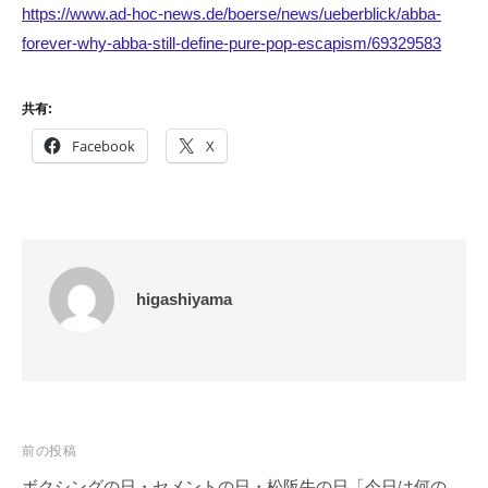
https://www.ad-hoc-news.de/boerse/news/ueberblick/abba-
forever-why-abba-still-define-pure-pop-escapism/69329583
共有:
Facebook
X
higashiyama
投
前の投稿
稿
ボクシングの日・セメントの日・松阪牛の日「今日は何の