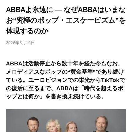
ABBAよ永遠に ― なぜABBAはいまな
お“究極のポップ・エスケーピズム”を
体現するのか
2026年5月19日
b
/
y
0
h
件
ABBAは活動停止から数十年を経た今もなお、
i
の
メロディアスなポップの“黄金基準”であり続け
g
コ
a
メ
ている。ユーロビジョンでの栄光からTikTokで
s
ン
の復活に至るまで、ABBAは「時代を超えるポ
h
ト
ップとは何か」を書き換え続けている。
i
y
a
m
a